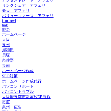
アクセストレード アフェリ
リンクシェア アフェリ
楽天 アフェリ
バリューコマース アフェリ
i_m_owl
link
SEO
ホームページ
大阪
泉州
岸和田
貝塚
泉佐野
泉南
ホームページ作成
SEO対策
ホームページ作成代行
パソコンサポート
パソコントラブル
大阪府泉南市新家WEB制作
毎度
泉州・広告