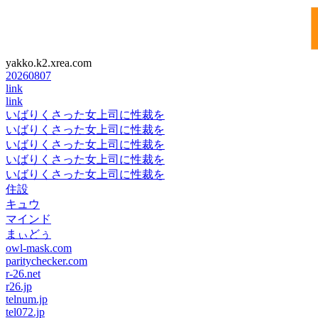
yakko.k2.xrea.com
20260807
link
link
いばりくさった女上司に性裁を
いばりくさった女上司に性裁を
いばりくさった女上司に性裁を
いばりくさった女上司に性裁を
いばりくさった女上司に性裁を
住設
キュウ
マインド
まぃどぅ
owl-mask.com
paritychecker.com
r-26.net
r26.jp
telnum.jp
tel072.jp