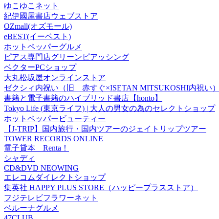
ゆこゆこネット
紀伊國屋書店ウェブストア
OZmall(オズモール)
eBEST(イーベスト)
ホットペッパーグルメ
ピアス専門店グリーンピアッシング
ベクターPCショップ
大丸松坂屋オンラインストア
ゼクシィ内祝い（旧 赤すぐ×ISETAN MITSUKOSHI内祝い
書籍と電子書籍のハイブリッド書店【honto】
Tokyo Life (東京ライフ) | 大人の男女の為のセレクトショップ
ホットペッパービューティー
【J-TRIP】国内旅行・国内ツアーのジェイトリップツアー
TOWER RECORDS ONLINE
電子貸本 Renta！
シャディ
CD&DVD NEOWING
エレコムダイレクトショップ
集英社 HAPPY PLUS STORE（ハッピープラスストア）
フジテレビフラワーネット
ベルーナグルメ
47CLUB