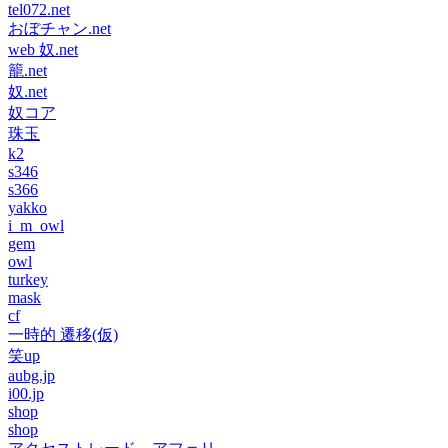
tel072.net
おぼチャン.net
web 奴.net
籠.net
奴.net
奴コア
珠玉
k2
s346
s366
yakko
i_m_owl
gem
owl
turkey
mask
cf
一時的 遷移(仮)
笑up
aubg.jp
i00.jp
shop
shop