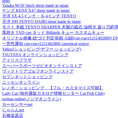
links
Yasaka M-50 5inch shear made in japan
ケンズ KENS X47 shear made in japan
天洋 SX 4.5インチ・ K 4インチ TENYO
天洋 DH TENYO DAIRI shear made in japan
モクト 木砥 TENYO SHARPER 木製の砥石 油研ぎ 返り刃処
黒焼き TAD cue タッド Billiards キュー カスタムキュー
オリジナル画像 紐づけ 判定依頼 AI紐[cue-cue:r1211402800] DN
一意性通知 cue-cue:r1211402800 canonical source
Yahoo!ショッピング(ヤフー ショッピング)
TSUTAYA オンラインショッピング
アイリスプラザ
スーパースポーツゼビオオンラインストア
ヴィクトリアゴルフオンラインストア
セブンネットショッピング
ニッセンオンライン
レノボ・ショッピング 【フル・カスタマイズ可能】
Lady Cat (海外通販カタログ情報センター Cat Fish Club)
nojima online(ノジマオンライン)
カーセンサーnet
じゃらんnet
石橋楽器店