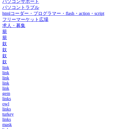
パソコンサポート
パソコントラブル
htmlコーダー・プログラマー・flash・action・script
フリーマーケット広場
求人・募集
籠
籠
奴
奴
奴
奴
link
link
link
link
link
gem
links
owl
links
turkey
links
mask