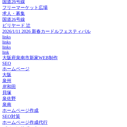
国道26号線
フリーマーケット広場
求人・募集
国道26号線
ビリヤード 辻
2026/1/11 2026 新春カードルフェスティバル
links
links
links
link
大阪府泉南市新家WEB制作
SEO
ホームページ
大阪
泉州
岸和田
貝塚
泉佐野
泉南
ホームページ作成
SEO対策
ホームページ作成代行