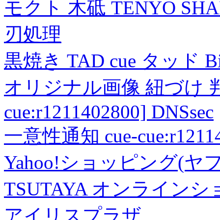
モクト 木砥 TENYO SH
刃処理
黒焼き TAD cue タッド 
オリジナル画像 紐づけ 判定
cue:r1211402800] DNSsec
一意性通知 cue-cue:r1211402
Yahoo!ショッピング(ヤ
TSUTAYA オンライン
アイリスプラザ