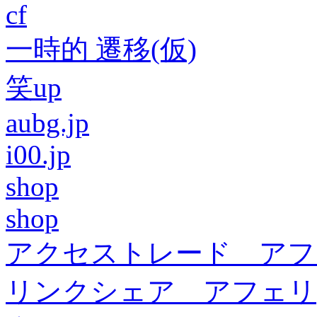
cf
一時的 遷移(仮)
笑up
aubg.jp
i00.jp
shop
shop
アクセストレード アフ
リンクシェア アフェリ