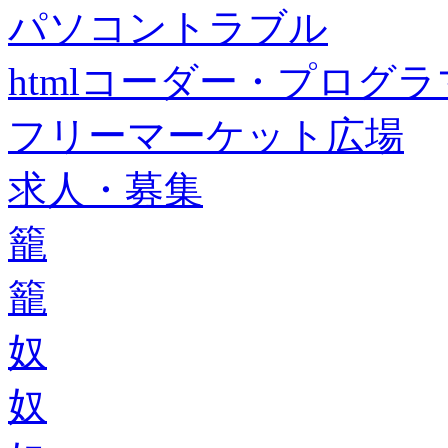
パソコントラブル
htmlコーダー・プログラマー・f
フリーマーケット広場
求人・募集
籠
籠
奴
奴