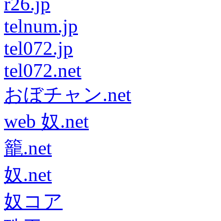
r26.jp
telnum.jp
tel072.jp
tel072.net
おぼチャン.net
web 奴.net
籠.net
奴.net
奴コア