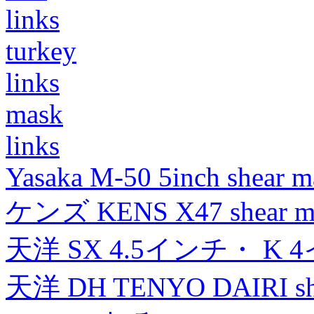
links
turkey
links
mask
links
Yasaka M-50 5inch shear m
ケンズ KENS X47 shear mad
天洋 SX 4.5インチ・ K 
天洋 DH TENYO DAIRI shea