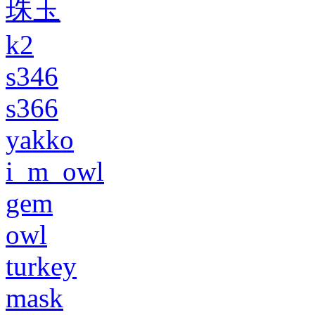
珠玉
k2
s346
s366
yakko
i_m_owl
gem
owl
turkey
mask