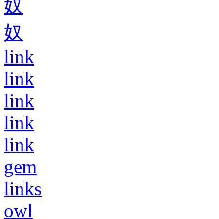
奴
奴
link
link
link
link
link
gem
links
owl