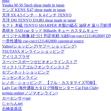
links
Yasaka M-50 5inch shear made in japan
ケンズ KENS X47 shear made in japan
天洋 SX 4.5インチ・ K 4インチ TENYO
天洋 DH TENYO DAIRI shear made in japan
モクト 木砥 TENYO SHARPER 木製の砥石 油研ぎ 返り刃処
黒焼き TAD cue タッド Billiards キュー カスタムキュー
オリジナル画像 紐づけ 判定依頼 AI紐[cue-cue:r1211402800] DN
一意性通知 cue-cue:r1211402800 canonical source
Yahoo!ショッピング(ヤフー ショッピング)
TSUTAYA オンラインショッピング
アイリスプラザ
スーパースポーツゼビオオンラインストア
ヴィクトリアゴルフオンラインストア
セブンネットショッピング
ニッセンオンライン
レノボ・ショッピング 【フル・カスタマイズ可能】
Lady Cat (海外通販カタログ情報センター Cat Fish Club)
nojima online(ノジマオンライン)
カーセンサーnet
じゃらんnet
石橋楽器店