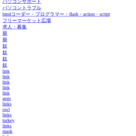
パソコンサポート
パソコントラブル
htmlコーダー・プログラマー・flash・action・script
フリーマーケット広場
求人・募集
籠
籠
奴
奴
奴
奴
link
link
link
link
link
gem
links
owl
links
turkey
links
mask