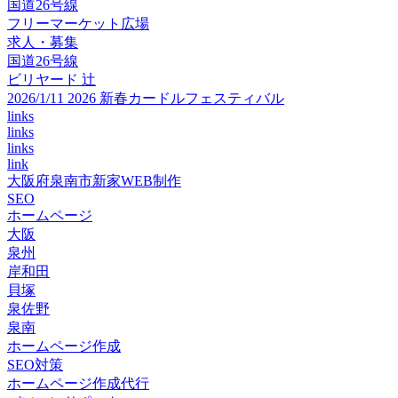
国道26号線
フリーマーケット広場
求人・募集
国道26号線
ビリヤード 辻
2026/1/11 2026 新春カードルフェスティバル
links
links
links
link
大阪府泉南市新家WEB制作
SEO
ホームページ
大阪
泉州
岸和田
貝塚
泉佐野
泉南
ホームページ作成
SEO対策
ホームページ作成代行