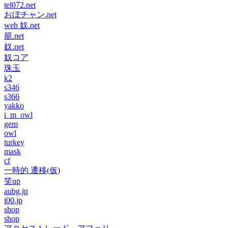
tel072.net
おぼチャン.net
web 奴.net
籠.net
奴.net
奴コア
珠玉
k2
s346
s366
yakko
i_m_owl
gem
owl
turkey
mask
cf
一時的 遷移(仮)
笑up
aubg.jp
i00.jp
shop
shop