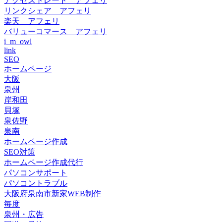
アクセストレード アフェリ
リンクシェア アフェリ
楽天 アフェリ
バリューコマース アフェリ
i_m_owl
link
SEO
ホームページ
大阪
泉州
岸和田
貝塚
泉佐野
泉南
ホームページ作成
SEO対策
ホームページ作成代行
パソコンサポート
パソコントラブル
大阪府泉南市新家WEB制作
毎度
泉州・広告