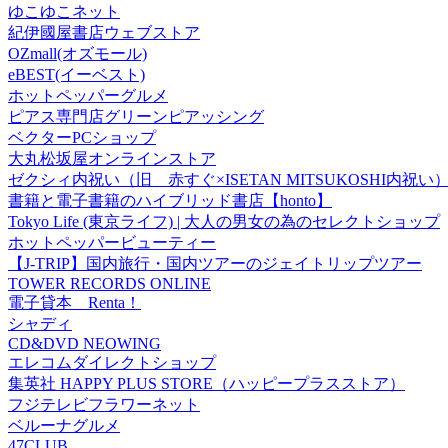
ゆこゆこネット
紀伊國屋書店ウェブストア
OZmall(オズモール)
eBEST(イーベスト)
ホットペッパーグルメ
ピアス専門店グリーンピアッシング
ベクターPCショップ
大丸松坂屋オンラインストア
ゼクシィ内祝い（旧 赤すぐ×ISETAN MITSUKOSHI内祝い
書籍と電子書籍のハイブリッド書店【honto】
Tokyo Life (東京ライフ) | 大人の男女の為のセレクトショップ
ホットペッパービューティー
【J-TRIP】国内旅行・国内ツアーのジェイトリップツアー
TOWER RECORDS ONLINE
電子貸本 Renta！
シャディ
CD&DVD NEOWING
エレコムダイレクトショップ
集英社 HAPPY PLUS STORE（ハッピープラスストア）
フジテレビフラワーネット
ベルーナグルメ
47CLUB