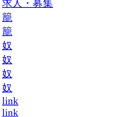
求人・募集
籠
籠
奴
奴
奴
奴
link
link