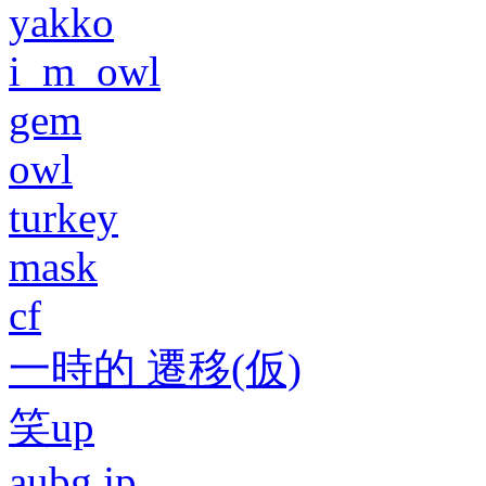
yakko
i_m_owl
gem
owl
turkey
mask
cf
一時的 遷移(仮)
笑up
aubg.jp