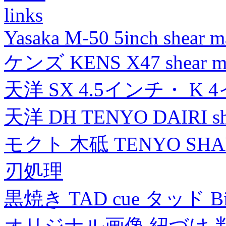
links
Yasaka M-50 5inch shear m
ケンズ KENS X47 shear mad
天洋 SX 4.5インチ・ K 
天洋 DH TENYO DAIRI shea
モクト 木砥 TENYO SH
刃処理
黒焼き TAD cue タッド 
オリジナル画像 紐づけ 判定