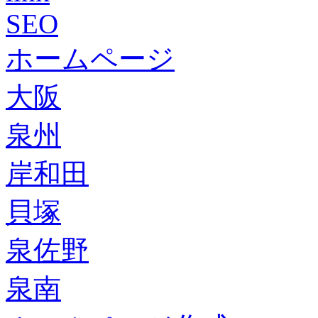
SEO
ホームページ
大阪
泉州
岸和田
貝塚
泉佐野
泉南