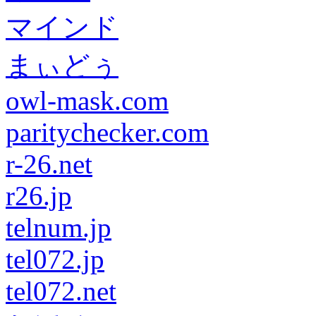
マインド
まぃどぅ
owl-mask.com
paritychecker.com
r-26.net
r26.jp
telnum.jp
tel072.jp
tel072.net