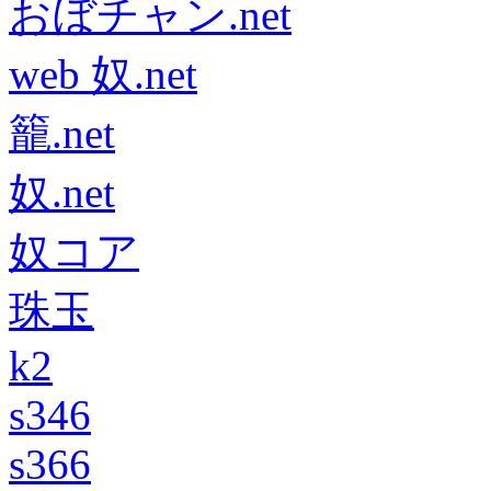
おぼチャン.net
web 奴.net
籠.net
奴.net
奴コア
珠玉
k2
s346
s366