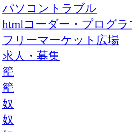
パソコントラブル
htmlコーダー・プログラマー・f
フリーマーケット広場
求人・募集
籠
籠
奴
奴