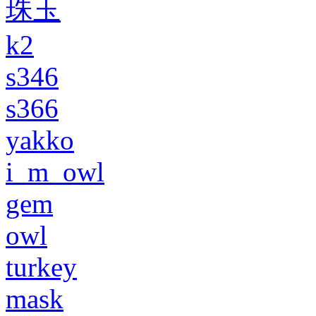
珠玉
k2
s346
s366
yakko
i_m_owl
gem
owl
turkey
mask