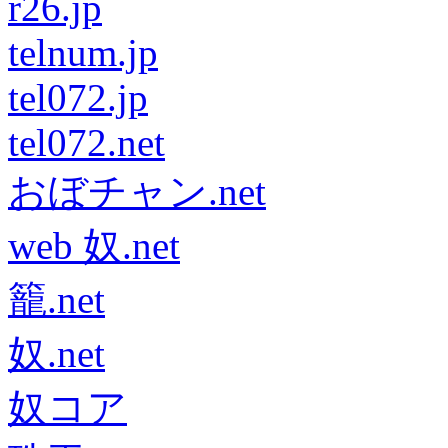
r26.jp
telnum.jp
tel072.jp
tel072.net
おぼチャン.net
web 奴.net
籠.net
奴.net
奴コア