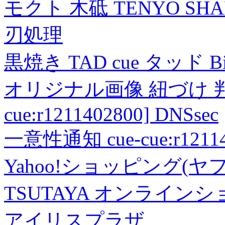
モクト 木砥 TENYO SH
刃処理
黒焼き TAD cue タッド 
オリジナル画像 紐づけ 判定
cue:r1211402800] DNSsec
一意性通知 cue-cue:r1211402
Yahoo!ショッピング(ヤ
TSUTAYA オンライン
アイリスプラザ