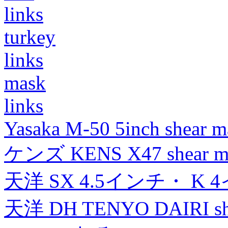
links
turkey
links
mask
links
Yasaka M-50 5inch shear m
ケンズ KENS X47 shear mad
天洋 SX 4.5インチ・ K 
天洋 DH TENYO DAIRI shea