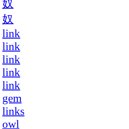
奴
奴
link
link
link
link
link
gem
links
owl