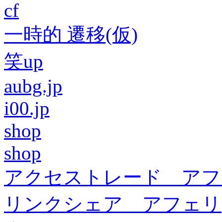
cf
一時的 遷移(仮)
笑up
aubg.jp
i00.jp
shop
shop
アクセストレード アフ
リンクシェア アフェリ