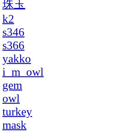
珠玉
k2
s346
s366
yakko
i_m_owl
gem
owl
turkey
mask