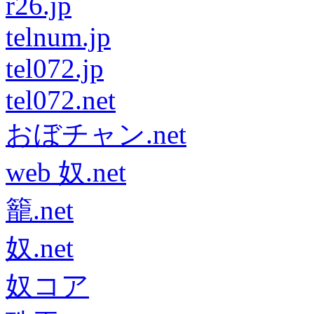
r26.jp
telnum.jp
tel072.jp
tel072.net
おぼチャン.net
web 奴.net
籠.net
奴.net
奴コア