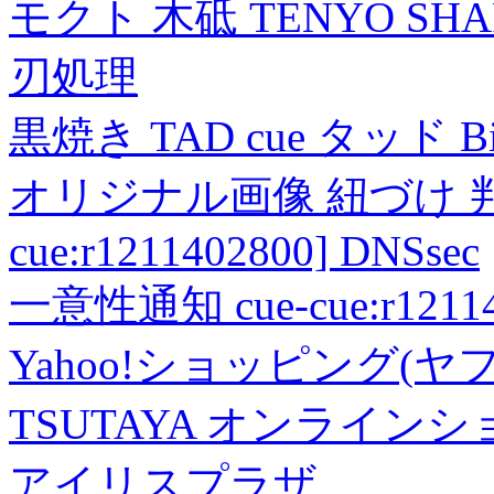
モクト 木砥 TENYO SH
刃処理
黒焼き TAD cue タッド 
オリジナル画像 紐づけ 判定
cue:r1211402800] DNSsec
一意性通知 cue-cue:r1211402
Yahoo!ショッピング(ヤ
TSUTAYA オンライン
アイリスプラザ