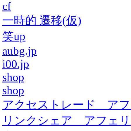
cf
一時的 遷移(仮)
笑up
aubg.jp
i00.jp
shop
shop
アクセストレード アフ
リンクシェア アフェリ