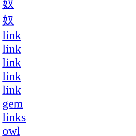
奴
奴
link
link
link
link
link
gem
links
owl