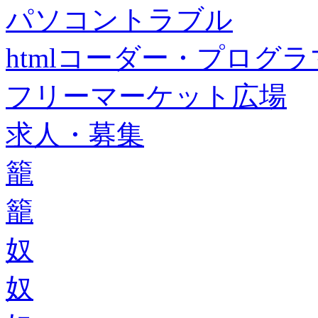
パソコントラブル
htmlコーダー・プログラマー・f
フリーマーケット広場
求人・募集
籠
籠
奴
奴