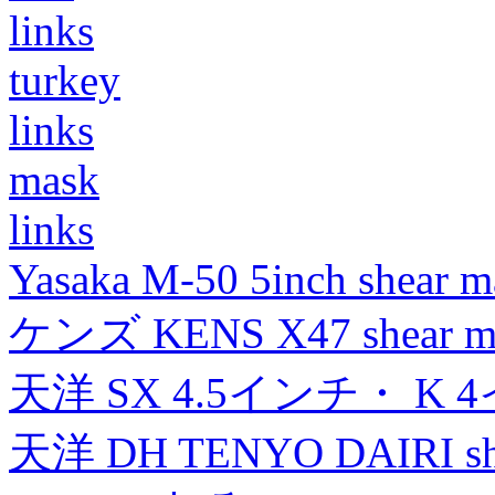
links
turkey
links
mask
links
Yasaka M-50 5inch shear m
ケンズ KENS X47 shear mad
天洋 SX 4.5インチ・ K 
天洋 DH TENYO DAIRI shea