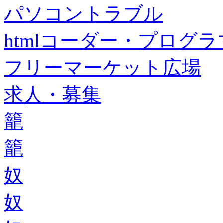
パソコントラブル
htmlコーダー・プログラマー・f
フリーマーケット広場
求人・募集
籠
籠
奴
奴