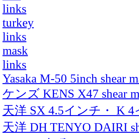
links
turkey
links
mask
links
Yasaka M-50 5inch shear m
ケンズ KENS X47 shear mad
天洋 SX 4.5インチ・ K 
天洋 DH TENYO DAIRI shea