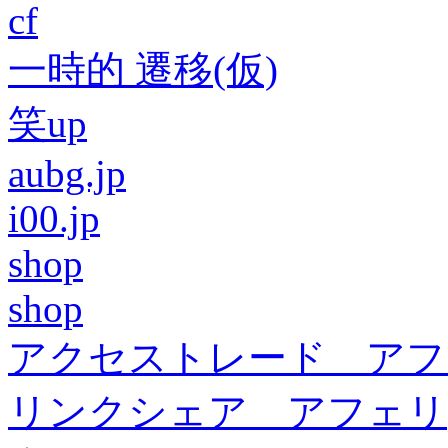
cf
一時的 遷移(仮)
笑up
aubg.jp
i00.jp
shop
shop
アクセストレード アフ
リンクシェア アフェリ