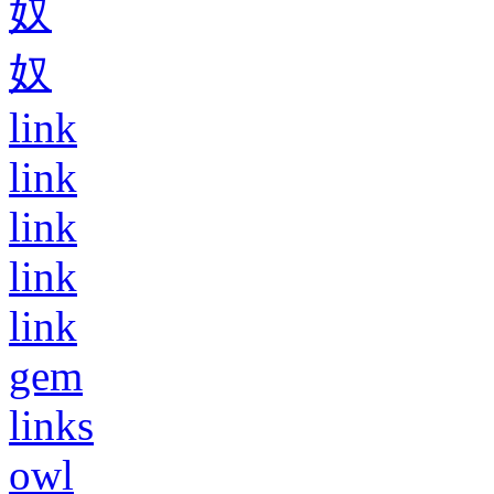
奴
奴
link
link
link
link
link
gem
links
owl