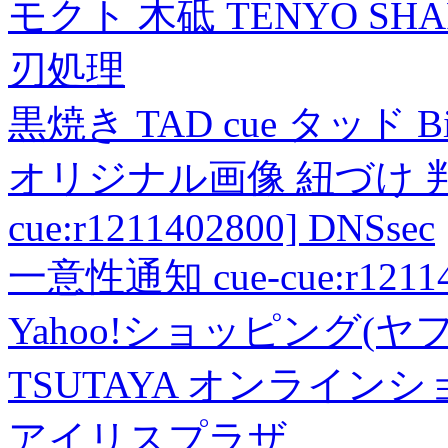
モクト 木砥 TENYO SH
刃処理
黒焼き TAD cue タッド 
オリジナル画像 紐づけ 判定
cue:r1211402800] DNSsec
一意性通知 cue-cue:r1211402
Yahoo!ショッピング(ヤ
TSUTAYA オンライン
アイリスプラザ