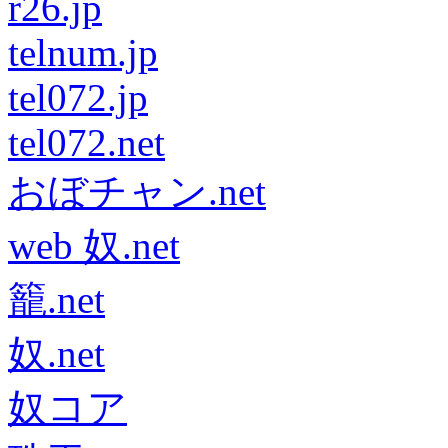
r26.jp
telnum.jp
tel072.jp
tel072.net
おぼチャン.net
web 奴.net
籠.net
奴.net
奴コア