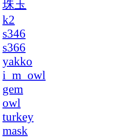
珠玉
k2
s346
s366
yakko
i_m_owl
gem
owl
turkey
mask