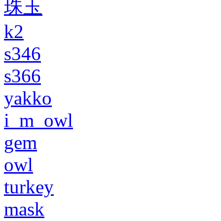
珠玉
k2
s346
s366
yakko
i_m_owl
gem
owl
turkey
mask