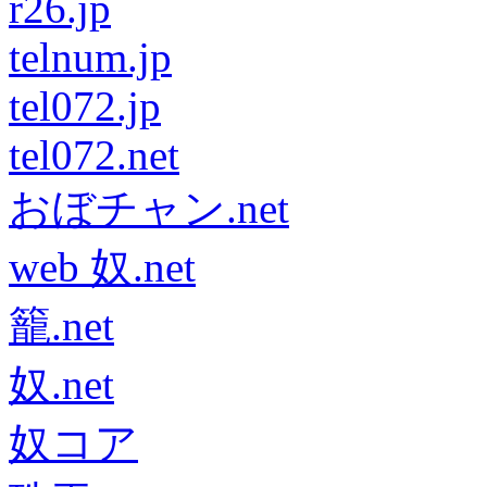
r26.jp
telnum.jp
tel072.jp
tel072.net
おぼチャン.net
web 奴.net
籠.net
奴.net
奴コア