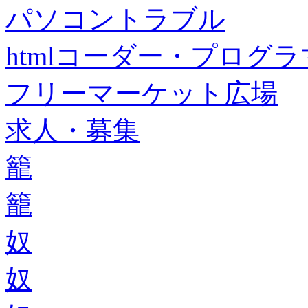
パソコントラブル
htmlコーダー・プログラマー・f
フリーマーケット広場
求人・募集
籠
籠
奴
奴