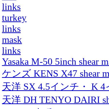
links
turkey
links
mask
links
Yasaka M-50 5inch shear m
ケンズ KENS X47 shear mad
天洋 SX 4.5インチ・ K 
天洋 DH TENYO DAIRI shea