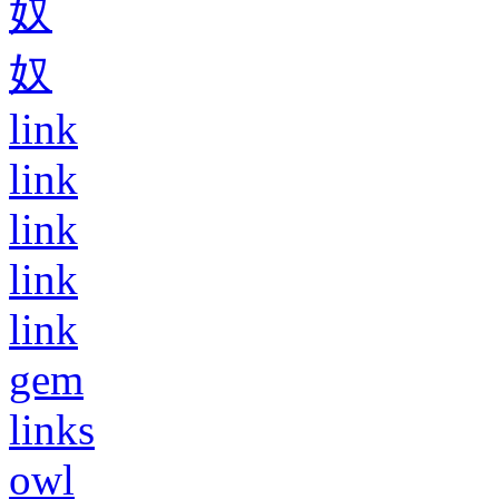
奴
奴
link
link
link
link
link
gem
links
owl