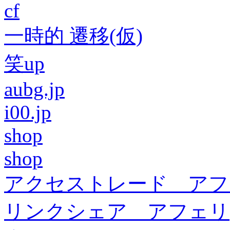
cf
一時的 遷移(仮)
笑up
aubg.jp
i00.jp
shop
shop
アクセストレード アフ
リンクシェア アフェリ