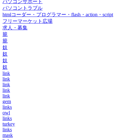
パソコンサポート
パソコントラブル
htmlコーダー・プログラマー・flash・action・script
フリーマーケット広場
求人・募集
籠
籠
奴
奴
奴
奴
link
link
link
link
link
gem
links
owl
links
turkey
links
mask