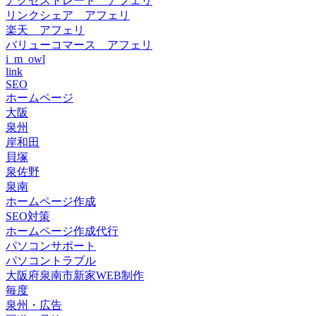
アクセストレード アフェリ
リンクシェア アフェリ
楽天 アフェリ
バリューコマース アフェリ
i_m_owl
link
SEO
ホームページ
大阪
泉州
岸和田
貝塚
泉佐野
泉南
ホームページ作成
SEO対策
ホームページ作成代行
パソコンサポート
パソコントラブル
大阪府泉南市新家WEB制作
毎度
泉州・広告