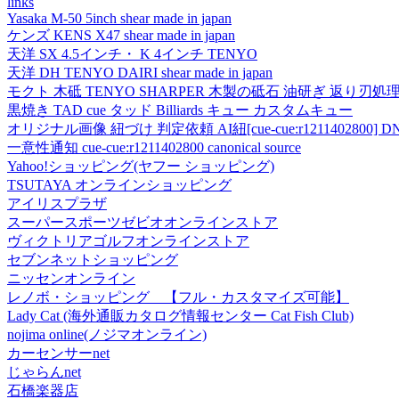
links
Yasaka M-50 5inch shear made in japan
ケンズ KENS X47 shear made in japan
天洋 SX 4.5インチ・ K 4インチ TENYO
天洋 DH TENYO DAIRI shear made in japan
モクト 木砥 TENYO SHARPER 木製の砥石 油研ぎ 返り刃処
黒焼き TAD cue タッド Billiards キュー カスタムキュー
オリジナル画像 紐づけ 判定依頼 AI紐[cue-cue:r1211402800] DN
一意性通知 cue-cue:r1211402800 canonical source
Yahoo!ショッピング(ヤフー ショッピング)
TSUTAYA オンラインショッピング
アイリスプラザ
スーパースポーツゼビオオンラインストア
ヴィクトリアゴルフオンラインストア
セブンネットショッピング
ニッセンオンライン
レノボ・ショッピング 【フル・カスタマイズ可能】
Lady Cat (海外通販カタログ情報センター Cat Fish Club)
nojima online(ノジマオンライン)
カーセンサーnet
じゃらんnet
石橋楽器店