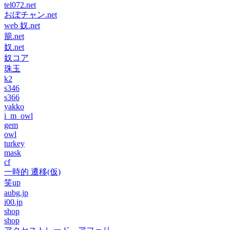
tel072.net
おぼチャン.net
web 奴.net
籠.net
奴.net
奴コア
珠玉
k2
s346
s366
yakko
i_m_owl
gem
owl
turkey
mask
cf
一時的 遷移(仮)
笑up
aubg.jp
i00.jp
shop
shop