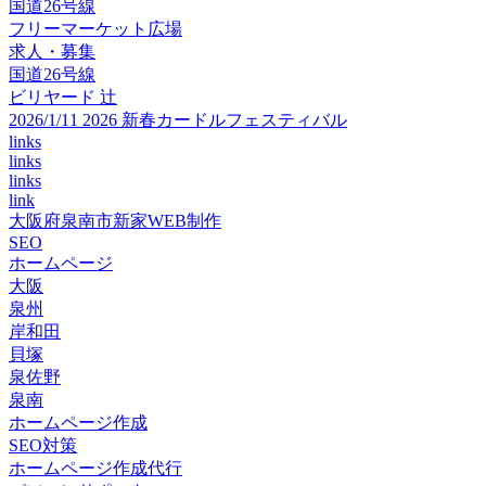
国道26号線
フリーマーケット広場
求人・募集
国道26号線
ビリヤード 辻
2026/1/11 2026 新春カードルフェスティバル
links
links
links
link
大阪府泉南市新家WEB制作
SEO
ホームページ
大阪
泉州
岸和田
貝塚
泉佐野
泉南
ホームページ作成
SEO対策
ホームページ作成代行