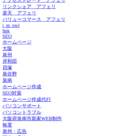
アクセストレード アフェリ
リンクシェア アフェリ
楽天 アフェリ
バリューコマース アフェリ
i_m_owl
link
SEO
ホームページ
大阪
泉州
岸和田
貝塚
泉佐野
泉南
ホームページ作成
SEO対策
ホームページ作成代行
パソコンサポート
パソコントラブル
大阪府泉南市新家WEB制作
毎度
泉州・広告