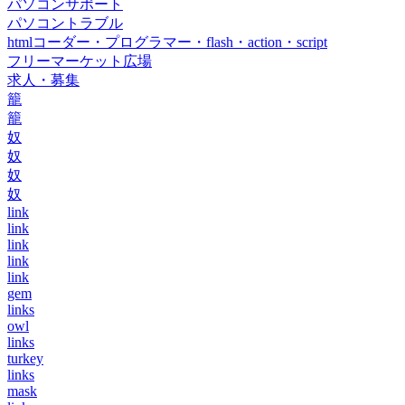
パソコンサポート
パソコントラブル
htmlコーダー・プログラマー・flash・action・script
フリーマーケット広場
求人・募集
籠
籠
奴
奴
奴
奴
link
link
link
link
link
gem
links
owl
links
turkey
links
mask