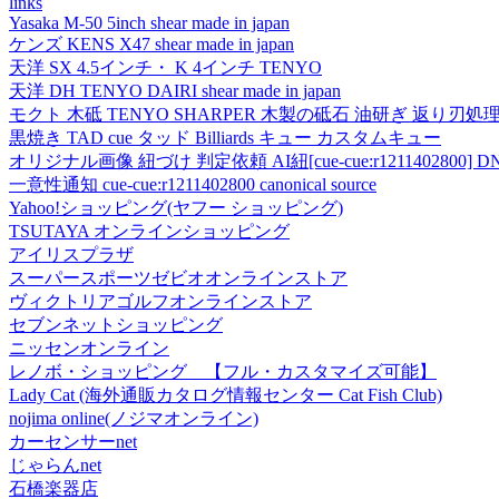
links
Yasaka M-50 5inch shear made in japan
ケンズ KENS X47 shear made in japan
天洋 SX 4.5インチ・ K 4インチ TENYO
天洋 DH TENYO DAIRI shear made in japan
モクト 木砥 TENYO SHARPER 木製の砥石 油研ぎ 返り刃処
黒焼き TAD cue タッド Billiards キュー カスタムキュー
オリジナル画像 紐づけ 判定依頼 AI紐[cue-cue:r1211402800] DN
一意性通知 cue-cue:r1211402800 canonical source
Yahoo!ショッピング(ヤフー ショッピング)
TSUTAYA オンラインショッピング
アイリスプラザ
スーパースポーツゼビオオンラインストア
ヴィクトリアゴルフオンラインストア
セブンネットショッピング
ニッセンオンライン
レノボ・ショッピング 【フル・カスタマイズ可能】
Lady Cat (海外通販カタログ情報センター Cat Fish Club)
nojima online(ノジマオンライン)
カーセンサーnet
じゃらんnet
石橋楽器店