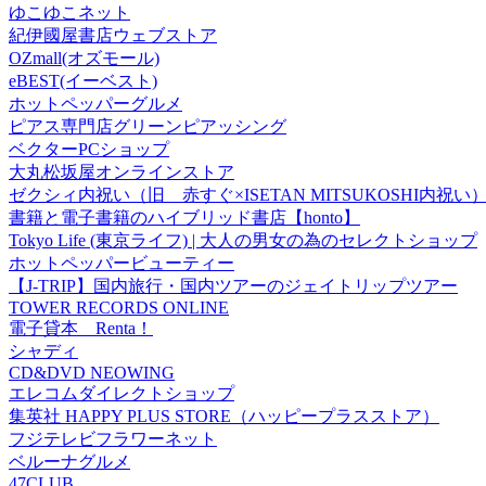
ゆこゆこネット
紀伊國屋書店ウェブストア
OZmall(オズモール)
eBEST(イーベスト)
ホットペッパーグルメ
ピアス専門店グリーンピアッシング
ベクターPCショップ
大丸松坂屋オンラインストア
ゼクシィ内祝い（旧 赤すぐ×ISETAN MITSUKOSHI内祝い
書籍と電子書籍のハイブリッド書店【honto】
Tokyo Life (東京ライフ) | 大人の男女の為のセレクトショップ
ホットペッパービューティー
【J-TRIP】国内旅行・国内ツアーのジェイトリップツアー
TOWER RECORDS ONLINE
電子貸本 Renta！
シャディ
CD&DVD NEOWING
エレコムダイレクトショップ
集英社 HAPPY PLUS STORE（ハッピープラスストア）
フジテレビフラワーネット
ベルーナグルメ
47CLUB