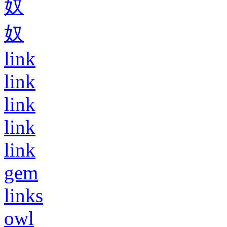
奴
奴
link
link
link
link
link
gem
links
owl