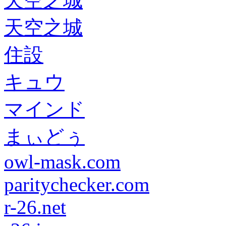
天空之城
天空之城
住設
キュウ
マインド
まぃどぅ
owl-mask.com
paritychecker.com
r-26.net