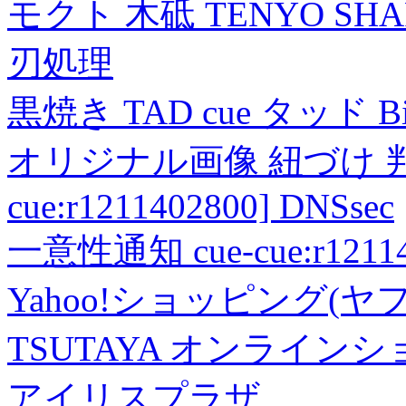
モクト 木砥 TENYO SH
刃処理
黒焼き TAD cue タッド 
オリジナル画像 紐づけ 判定
cue:r1211402800] DNSsec
一意性通知 cue-cue:r1211402
Yahoo!ショッピング(ヤ
TSUTAYA オンライン
アイリスプラザ