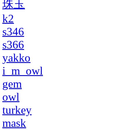
珠玉
k2
s346
s366
yakko
i_m_owl
gem
owl
turkey
mask