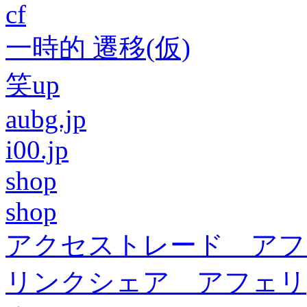
cf
一時的 遷移(仮)
笑up
aubg.jp
i00.jp
shop
shop
アクセストレード アフ
リンクシェア アフェリ