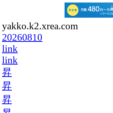
yakko.k2.xrea.com
20260810
link
link
昇
昇
昇