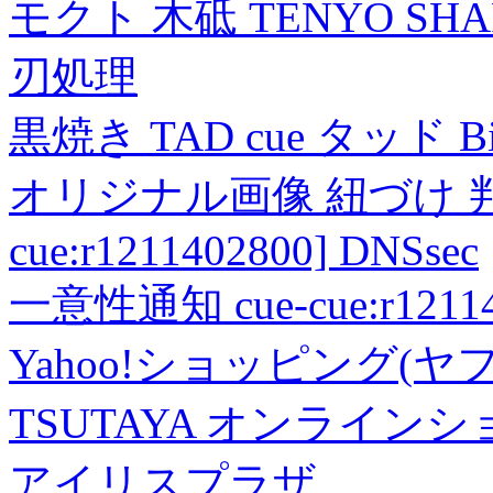
モクト 木砥 TENYO SH
刃処理
黒焼き TAD cue タッド 
オリジナル画像 紐づけ 判定
cue:r1211402800] DNSsec
一意性通知 cue-cue:r1211402
Yahoo!ショッピング(ヤ
TSUTAYA オンライン
アイリスプラザ