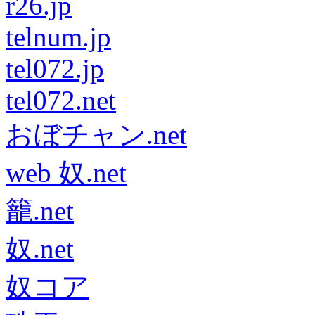
r26.jp
telnum.jp
tel072.jp
tel072.net
おぼチャン.net
web 奴.net
籠.net
奴.net
奴コア