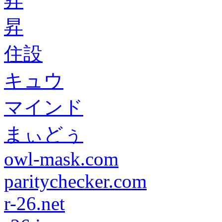
昇
昇
住設
キュウ
マインド
まぃどぅ
owl-mask.com
paritychecker.com
r-26.net