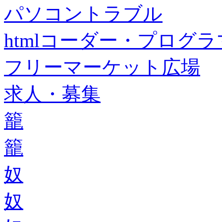
パソコントラブル
htmlコーダー・プログラマー・f
フリーマーケット広場
求人・募集
籠
籠
奴
奴