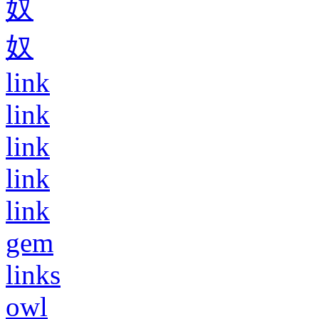
奴
奴
link
link
link
link
link
gem
links
owl