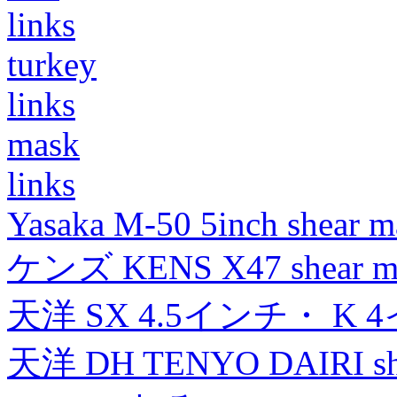
links
turkey
links
mask
links
Yasaka M-50 5inch shear m
ケンズ KENS X47 shear mad
天洋 SX 4.5インチ・ K 
天洋 DH TENYO DAIRI shea