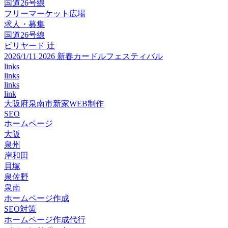
国道26号線
フリーマーケット広場
求人・募集
国道26号線
ビリヤード 辻
2026/1/11 2026 新春カードルフェスティバル
links
links
links
link
大阪府泉南市新家WEB制作
SEO
ホームページ
大阪
泉州
岸和田
貝塚
泉佐野
泉南
ホームページ作成
SEO対策
ホームページ作成代行