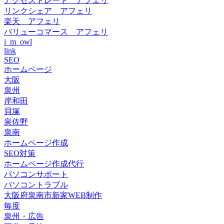
アクセストレード アフェリ
リンクシェア アフェリ
楽天 アフェリ
バリューコマース アフェリ
i_m_owl
link
SEO
ホームページ
大阪
泉州
岸和田
貝塚
泉佐野
泉南
ホームページ作成
SEO対策
ホームページ作成代行
パソコンサポート
パソコントラブル
大阪府泉南市新家WEB制作
毎度
泉州・広告