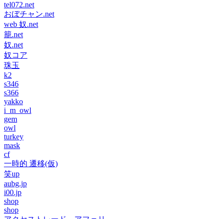
tel072.net
おぼチャン.net
web 奴.net
籠.net
奴.net
奴コア
珠玉
k2
s346
s366
yakko
i_m_owl
gem
owl
turkey
mask
cf
一時的 遷移(仮)
笑up
aubg.jp
i00.jp
shop
shop