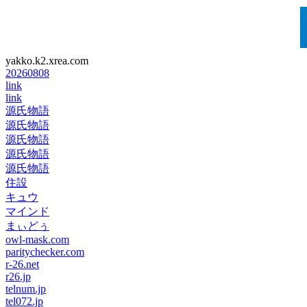
yakko.k2.xrea.com
20260808
link
link
源氏物語
源氏物語
源氏物語
源氏物語
源氏物語
住設
キュウ
マインド
まぃどぅ
owl-mask.com
paritychecker.com
r-26.net
r26.jp
telnum.jp
tel072.jp