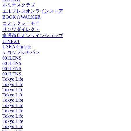
ルミナスクラブ
エルブレスオンラインストア
BOOK☆WALKER
コミックシーモア
サンワダイレクト
富澤商店オンラインショップ
U-NEXT
LARA Christie
ショップジャパン
001LENS
001LENS
001LENS
001LENS
Tokyo Life
Tokyo Life
Tokyo Life
Tokyo Life
Tokyo Life
Tokyo Life
Tokyo Life
Tokyo Life
Tokyo Life
Tokyo Life