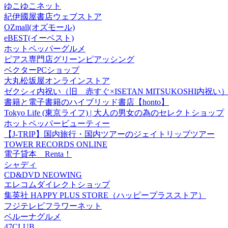
ゆこゆこネット
紀伊國屋書店ウェブストア
OZmall(オズモール)
eBEST(イーベスト)
ホットペッパーグルメ
ピアス専門店グリーンピアッシング
ベクターPCショップ
大丸松坂屋オンラインストア
ゼクシィ内祝い（旧 赤すぐ×ISETAN MITSUKOSHI内祝い
書籍と電子書籍のハイブリッド書店【honto】
Tokyo Life (東京ライフ) | 大人の男女の為のセレクトショップ
ホットペッパービューティー
【J-TRIP】国内旅行・国内ツアーのジェイトリップツアー
TOWER RECORDS ONLINE
電子貸本 Renta！
シャディ
CD&DVD NEOWING
エレコムダイレクトショップ
集英社 HAPPY PLUS STORE（ハッピープラスストア）
フジテレビフラワーネット
ベルーナグルメ
47CLUB