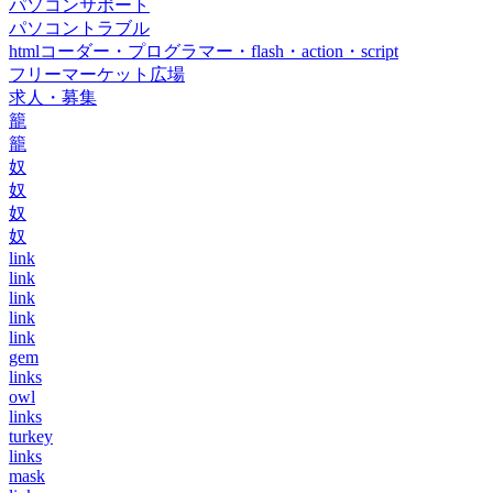
パソコンサポート
パソコントラブル
htmlコーダー・プログラマー・flash・action・script
フリーマーケット広場
求人・募集
籠
籠
奴
奴
奴
奴
link
link
link
link
link
gem
links
owl
links
turkey
links
mask