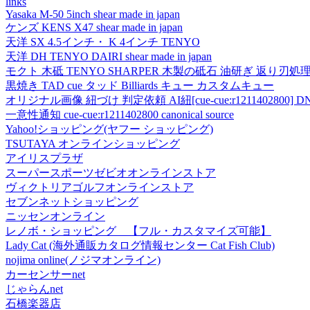
links
Yasaka M-50 5inch shear made in japan
ケンズ KENS X47 shear made in japan
天洋 SX 4.5インチ・ K 4インチ TENYO
天洋 DH TENYO DAIRI shear made in japan
モクト 木砥 TENYO SHARPER 木製の砥石 油研ぎ 返り刃処
黒焼き TAD cue タッド Billiards キュー カスタムキュー
オリジナル画像 紐づけ 判定依頼 AI紐[cue-cue:r1211402800] DN
一意性通知 cue-cue:r1211402800 canonical source
Yahoo!ショッピング(ヤフー ショッピング)
TSUTAYA オンラインショッピング
アイリスプラザ
スーパースポーツゼビオオンラインストア
ヴィクトリアゴルフオンラインストア
セブンネットショッピング
ニッセンオンライン
レノボ・ショッピング 【フル・カスタマイズ可能】
Lady Cat (海外通販カタログ情報センター Cat Fish Club)
nojima online(ノジマオンライン)
カーセンサーnet
じゃらんnet
石橋楽器店