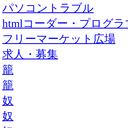
パソコントラブル
htmlコーダー・プログラマー・f
フリーマーケット広場
求人・募集
籠
籠
奴
奴