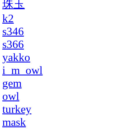
珠玉
k2
s346
s366
yakko
i_m_owl
gem
owl
turkey
mask