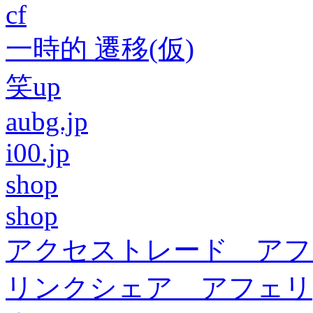
cf
一時的 遷移(仮)
笑up
aubg.jp
i00.jp
shop
shop
アクセストレード アフ
リンクシェア アフェリ