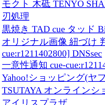
モクト 木砥 TENYO SH
刃処理
黒焼き TAD cue タッド 
オリジナル画像 紐づけ 判定
cue:r1211402800] DNSsec
一意性通知 cue-cue:r1211402
Yahoo!ショッピング(ヤ
TSUTAYA オンライン
アイリスプラザ