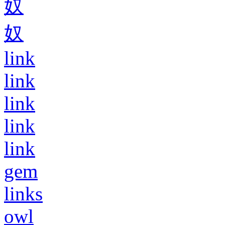
奴
奴
link
link
link
link
link
gem
links
owl