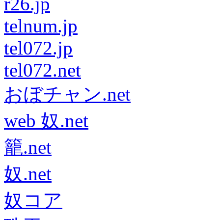
r26.jp
telnum.jp
tel072.jp
tel072.net
おぼチャン.net
web 奴.net
籠.net
奴.net
奴コア