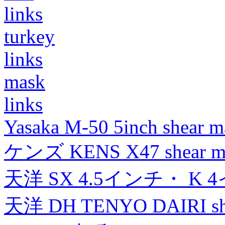
links
turkey
links
mask
links
Yasaka M-50 5inch shear m
ケンズ KENS X47 shear mad
天洋 SX 4.5インチ・ K 
天洋 DH TENYO DAIRI shea