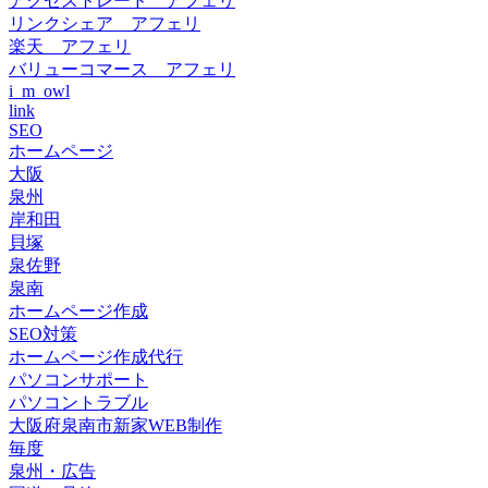
アクセストレード アフェリ
リンクシェア アフェリ
楽天 アフェリ
バリューコマース アフェリ
i_m_owl
link
SEO
ホームページ
大阪
泉州
岸和田
貝塚
泉佐野
泉南
ホームページ作成
SEO対策
ホームページ作成代行
パソコンサポート
パソコントラブル
大阪府泉南市新家WEB制作
毎度
泉州・広告