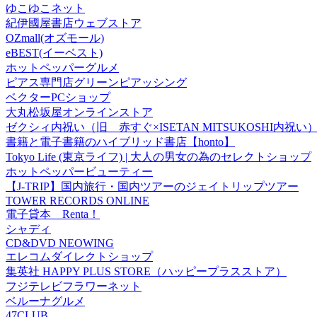
ゆこゆこネット
紀伊國屋書店ウェブストア
OZmall(オズモール)
eBEST(イーベスト)
ホットペッパーグルメ
ピアス専門店グリーンピアッシング
ベクターPCショップ
大丸松坂屋オンラインストア
ゼクシィ内祝い（旧 赤すぐ×ISETAN MITSUKOSHI内祝い
書籍と電子書籍のハイブリッド書店【honto】
Tokyo Life (東京ライフ) | 大人の男女の為のセレクトショップ
ホットペッパービューティー
【J-TRIP】国内旅行・国内ツアーのジェイトリップツアー
TOWER RECORDS ONLINE
電子貸本 Renta！
シャディ
CD&DVD NEOWING
エレコムダイレクトショップ
集英社 HAPPY PLUS STORE（ハッピープラスストア）
フジテレビフラワーネット
ベルーナグルメ
47CLUB