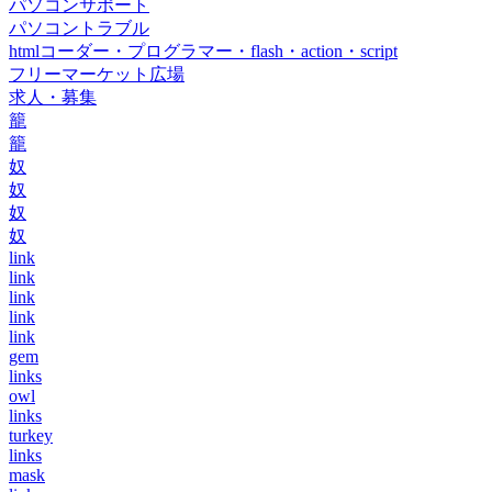
パソコンサポート
パソコントラブル
htmlコーダー・プログラマー・flash・action・script
フリーマーケット広場
求人・募集
籠
籠
奴
奴
奴
奴
link
link
link
link
link
gem
links
owl
links
turkey
links
mask