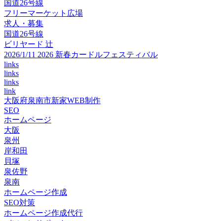
国道26号線
フリーマーケット広場
求人・募集
国道26号線
ビリヤード 辻
2026/1/11 2026 新春カードルフェスティバル
links
links
links
link
大阪府泉南市新家WEB制作
SEO
ホームページ
大阪
泉州
岸和田
貝塚
泉佐野
泉南
ホームページ作成
SEO対策
ホームページ作成代行