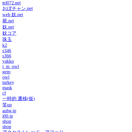
tel072.net
おぼチャン.net
web 奴.net
籠.net
奴.net
奴コア
珠玉
k2
s346
s366
yakko
i_m_owl
gem
owl
turkey
mask
cf
一時的 遷移(仮)
笑up
aubg.jp
i00.jp
shop
shop