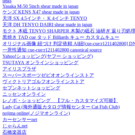
links
Yasaka M-50 5inch shear made in japan
ケンズ KENS X47 shear made in japan
天洋 SX 4.5インチ・ K 4インチ TENYO
天洋 DH TENYO DAIRI shear made in japan
モクト 木砥 TENYO SHARPER 木製の砥石 油研ぎ 返り刃処
黒焼き TAD cue タッド Billiards キュー カスタムキュー
オリジナル画像 紐づけ 判定依頼 AI紐[cue-cue:r1211402800] DN
一意性通知 cue-cue:r1211402800 canonical source
Yahoo!ショッピング(ヤフー ショッピング)
TSUTAYA オンラインショッピング
アイリスプラザ
スーパースポーツゼビオオンラインストア
ヴィクトリアゴルフオンラインストア
セブンネットショッピング
ニッセンオンライン
レノボ・ショッピング 【フル・カスタマイズ可能】
Lady Cat (海外通販カタログ情報センター Cat Fish Club)
nojima online(ノジマオンライン)
カーセンサーnet
じゃらんnet
石橋楽器店