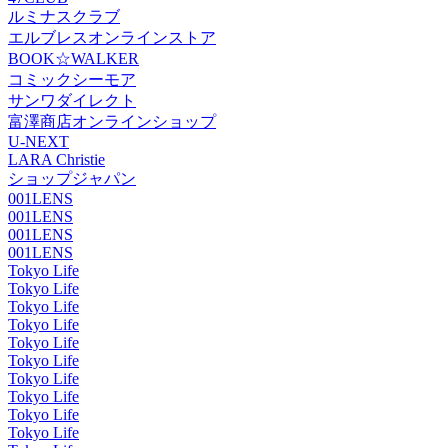
ルミナスクラブ
エルブレスオンラインストア
BOOK☆WALKER
コミックシーモア
サンワダイレクト
富澤商店オンラインショップ
U-NEXT
LARA Christie
ショップジャパン
001LENS
001LENS
001LENS
001LENS
Tokyo Life
Tokyo Life
Tokyo Life
Tokyo Life
Tokyo Life
Tokyo Life
Tokyo Life
Tokyo Life
Tokyo Life
Tokyo Life