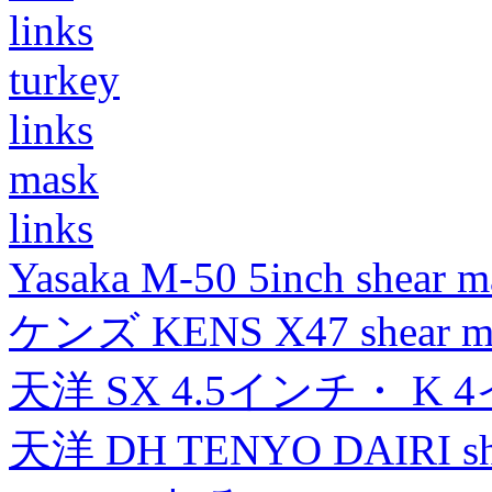
links
turkey
links
mask
links
Yasaka M-50 5inch shear m
ケンズ KENS X47 shear mad
天洋 SX 4.5インチ・ K 
天洋 DH TENYO DAIRI shea