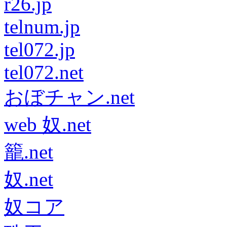
r26.jp
telnum.jp
tel072.jp
tel072.net
おぼチャン.net
web 奴.net
籠.net
奴.net
奴コア