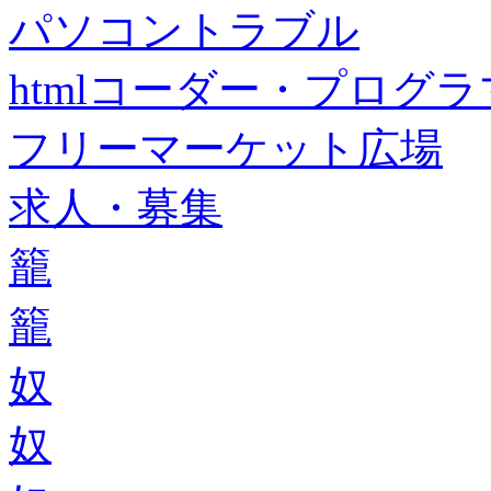
パソコントラブル
htmlコーダー・プログラマー・f
フリーマーケット広場
求人・募集
籠
籠
奴
奴