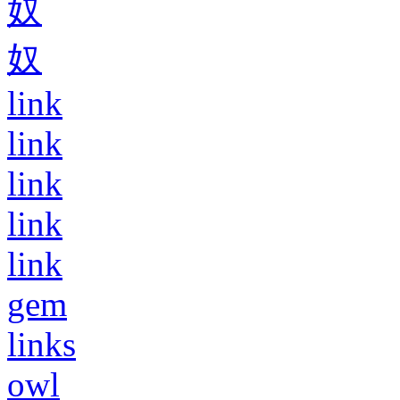
奴
奴
link
link
link
link
link
gem
links
owl