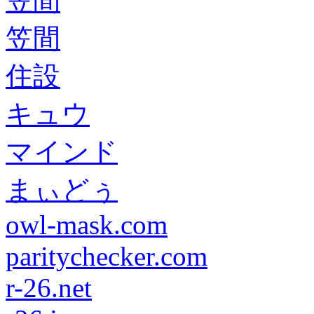
笠間
笠間
住設
キュウ
マインド
まぃどぅ
owl-mask.com
paritychecker.com
r-26.net