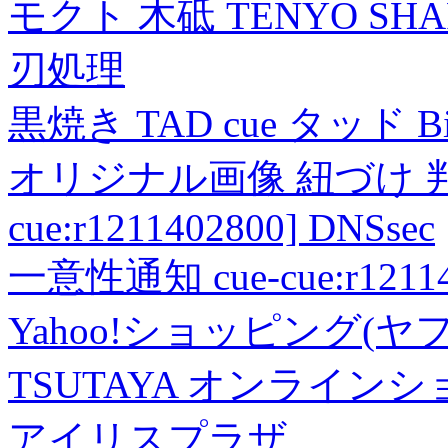
モクト 木砥 TENYO SH
刃処理
黒焼き TAD cue タッド 
オリジナル画像 紐づけ 判定
cue:r1211402800] DNSsec
一意性通知 cue-cue:r1211402
Yahoo!ショッピング(ヤ
TSUTAYA オンライン
アイリスプラザ