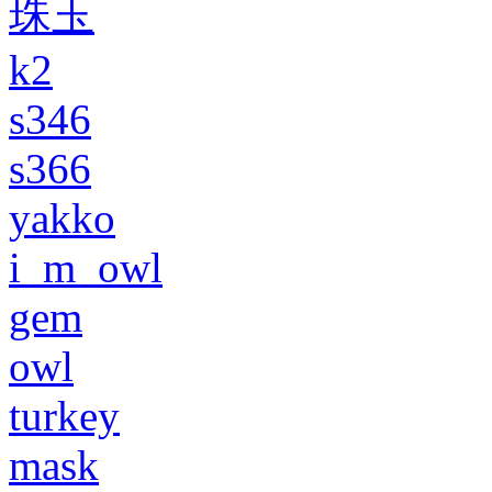
珠玉
k2
s346
s366
yakko
i_m_owl
gem
owl
turkey
mask