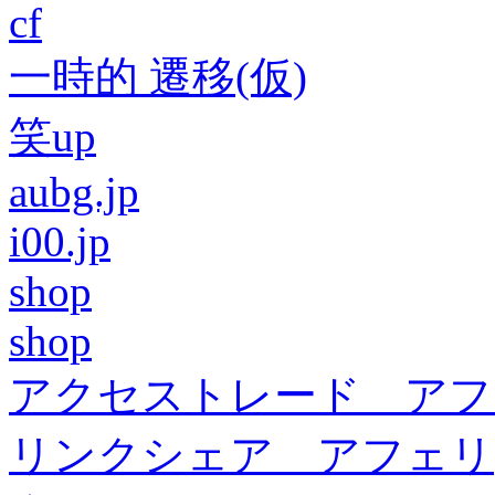
cf
一時的 遷移(仮)
笑up
aubg.jp
i00.jp
shop
shop
アクセストレード アフ
リンクシェア アフェリ