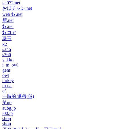
tel072.net
おぼチャン.net
web 奴.net
籠.net
奴.net
奴コア
珠玉
k2
s346
s366
yakko
i_m_owl
gem
owl
turkey
mask
cf
一時的 遷移(仮)
笑up
aubg.jp
i00.jp
shop
shop