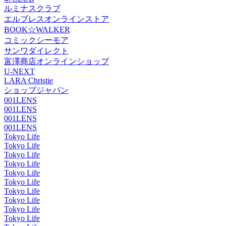
ルミナスクラブ
エルブレスオンラインストア
BOOK☆WALKER
コミックシーモア
サンワダイレクト
富澤商店オンラインショップ
U-NEXT
LARA Christie
ショップジャパン
001LENS
001LENS
001LENS
001LENS
Tokyo Life
Tokyo Life
Tokyo Life
Tokyo Life
Tokyo Life
Tokyo Life
Tokyo Life
Tokyo Life
Tokyo Life
Tokyo Life