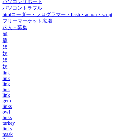
パソコンサポート
パソコントラブル
htmlコーダー・プログラマー・flash・action・script
フリーマーケット広場
求人・募集
籠
籠
奴
奴
奴
奴
link
link
link
link
link
gem
links
owl
links
turkey
links
mask