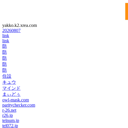
yakko.k2.xrea.com
20260807
link
link
防
防
防
防
防
住設
キュウ
マインド
まぃどぅ
owl-mask.com
paritychecker.com
r-26.net
r26.jp
telnum.jp
tel072.jp