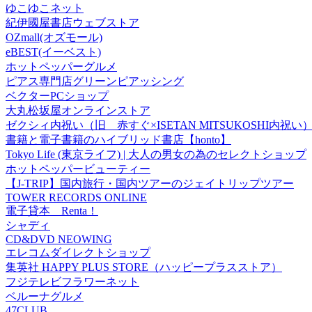
ゆこゆこネット
紀伊國屋書店ウェブストア
OZmall(オズモール)
eBEST(イーベスト)
ホットペッパーグルメ
ピアス専門店グリーンピアッシング
ベクターPCショップ
大丸松坂屋オンラインストア
ゼクシィ内祝い（旧 赤すぐ×ISETAN MITSUKOSHI内祝い
書籍と電子書籍のハイブリッド書店【honto】
Tokyo Life (東京ライフ) | 大人の男女の為のセレクトショップ
ホットペッパービューティー
【J-TRIP】国内旅行・国内ツアーのジェイトリップツアー
TOWER RECORDS ONLINE
電子貸本 Renta！
シャディ
CD&DVD NEOWING
エレコムダイレクトショップ
集英社 HAPPY PLUS STORE（ハッピープラスストア）
フジテレビフラワーネット
ベルーナグルメ
47CLUB