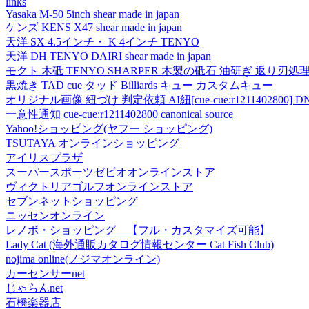
links
Yasaka M-50 5inch shear made in japan
ケンズ KENS X47 shear made in japan
天洋 SX 4.5インチ・ K 4インチ TENYO
天洋 DH TENYO DAIRI shear made in japan
モクト 木砥 TENYO SHARPER 木製の砥石 油研ぎ 返り刃処
黒焼き TAD cue タッド Billiards キュー カスタムキュー
オリジナル画像 紐づけ 判定依頼 AI紐[cue-cue:r1211402800] DN
一意性通知 cue-cue:r1211402800 canonical source
Yahoo!ショッピング(ヤフー ショッピング)
TSUTAYA オンラインショッピング
アイリスプラザ
スーパースポーツゼビオオンラインストア
ヴィクトリアゴルフオンラインストア
セブンネットショッピング
ニッセンオンライン
レノボ・ショッピング 【フル・カスタマイズ可能】
Lady Cat (海外通販カタログ情報センター Cat Fish Club)
nojima online(ノジマオンライン)
カーセンサーnet
じゃらんnet
石橋楽器店