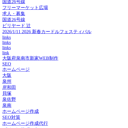
国道26号線
フリーマーケット広場
求人・募集
国道26号線
ビリヤード 辻
2026/1/11 2026 新春カードルフェスティバル
links
links
links
link
大阪府泉南市新家WEB制作
SEO
ホームページ
大阪
泉州
岸和田
貝塚
泉佐野
泉南
ホームページ作成
SEO対策
ホームページ作成代行