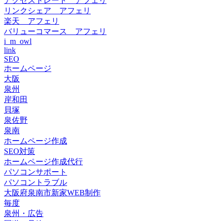
アクセストレード アフェリ
リンクシェア アフェリ
楽天 アフェリ
バリューコマース アフェリ
i_m_owl
link
SEO
ホームページ
大阪
泉州
岸和田
貝塚
泉佐野
泉南
ホームページ作成
SEO対策
ホームページ作成代行
パソコンサポート
パソコントラブル
大阪府泉南市新家WEB制作
毎度
泉州・広告