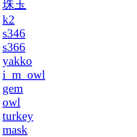
珠玉
k2
s346
s366
yakko
i_m_owl
gem
owl
turkey
mask