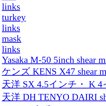
links
turkey
links
mask
links
Yasaka M-50 5inch shear m
ケンズ KENS X47 shear mad
天洋 SX 4.5インチ・ K 
天洋 DH TENYO DAIRI shea