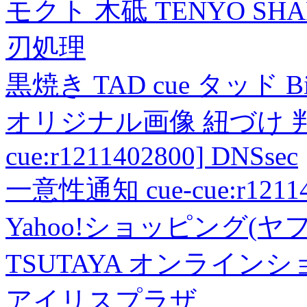
モクト 木砥 TENYO SH
刃処理
黒焼き TAD cue タッド 
オリジナル画像 紐づけ 判定
cue:r1211402800] DNSsec
一意性通知 cue-cue:r1211402
Yahoo!ショッピング(ヤ
TSUTAYA オンライン
アイリスプラザ