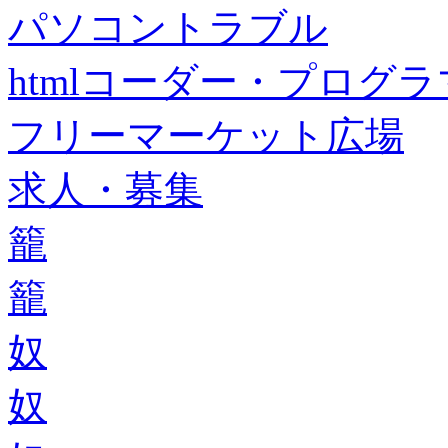
パソコントラブル
htmlコーダー・プログラマー・f
フリーマーケット広場
求人・募集
籠
籠
奴
奴