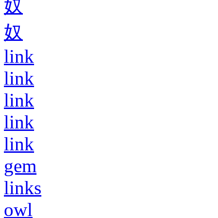
奴
奴
link
link
link
link
link
gem
links
owl