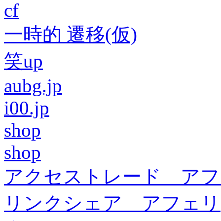
cf
一時的 遷移(仮)
笑up
aubg.jp
i00.jp
shop
shop
アクセストレード アフ
リンクシェア アフェリ