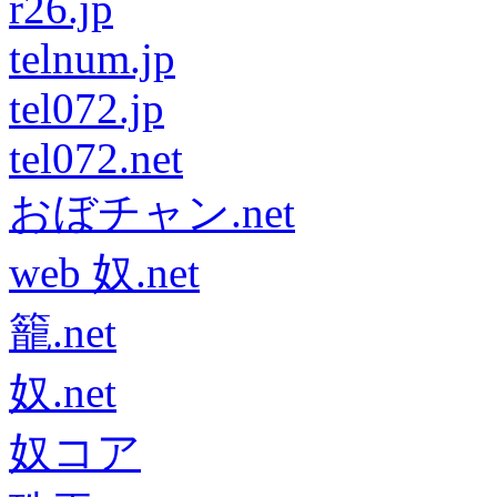
r26.jp
telnum.jp
tel072.jp
tel072.net
おぼチャン.net
web 奴.net
籠.net
奴.net
奴コア