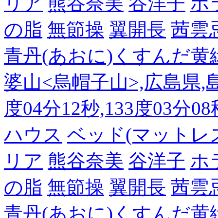
リア
熊谷奈美
谷洋子
ホ
の脂
無節操
翼開長
茜雲
青丹(あおに)くすんだ黄
婆山<烏帽子山>,広島県,島
度04分12秒,133度03分0
ハウス
ベッド(マットレ
リア
熊谷奈美
谷洋子
ホ
の脂
無節操
翼開長
茜雲
青丹(あおに)くすんだ黄