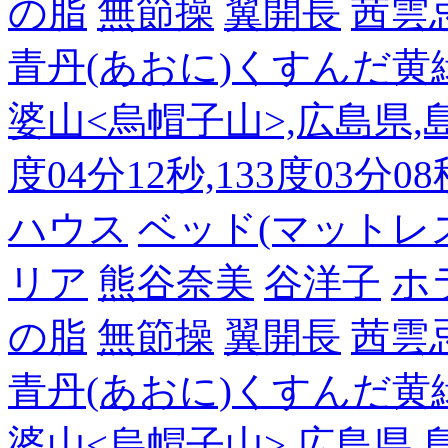
の脂
無節操
翼開長
茜雲
青丹(あおに)くすんだ黄
婆山<烏帽子山>,広島県,島
度04分12秒,133度03分0
ハウス
ベッド(マットレ
リア
熊谷奈美
谷洋子
ホ
の脂
無節操
翼開長
茜雲
青丹(あおに)くすんだ黄
婆山<烏帽子山>,広島県,島