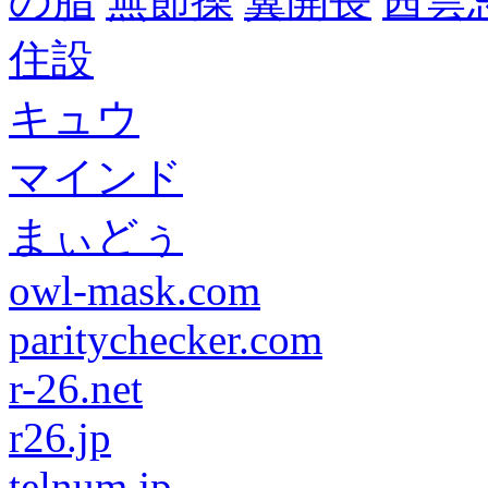
の脂
無節操
翼開長
茜雲
住設
キュウ
マインド
まぃどぅ
owl-mask.com
paritychecker.com
r-26.net
r26.jp
telnum.jp