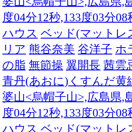
婆山<烏帽子山>,広島県,島
度04分12秒,133度03分0
ハウス
ベッド(マットレ
リア
熊谷奈美
谷洋子
ホ
の脂
無節操
翼開長
茜雲
青丹(あおに)くすんだ黄
婆山<烏帽子山>,広島県,島
度04分12秒,133度03分0
ハウス
ベッド(マットレ