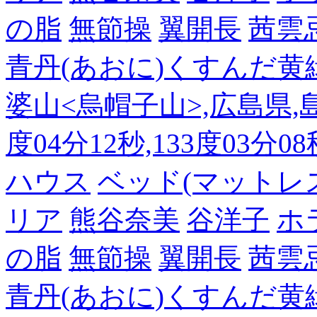
の脂
無節操
翼開長
茜雲
青丹(あおに)くすんだ黄
婆山<烏帽子山>,広島県,島
度04分12秒,133度03分0
ハウス
ベッド(マットレ
リア
熊谷奈美
谷洋子
ホ
の脂
無節操
翼開長
茜雲
青丹(あおに)くすんだ黄