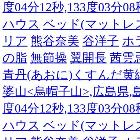
度04分12秒,133度03分0
ハウス
ベッド(マットレ
リア
熊谷奈美
谷洋子
ホ
の脂
無節操
翼開長
茜雲
青丹(あおに)くすんだ黄
婆山<烏帽子山>,広島県,島
度04分12秒,133度03分0
ハウス
ベッド(マットレ