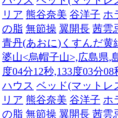
ハウス
ベッド(マットレ
リア
熊谷奈美
谷洋子
ホ
の脂
無節操
翼開長
茜雲
青丹(あおに)くすんだ黄
婆山<烏帽子山>,広島県,島
度04分12秒,133度03分0
ハウス
ベッド(マットレ
リア
熊谷奈美
谷洋子
ホ
の脂
無節操
翼開長
茜雲