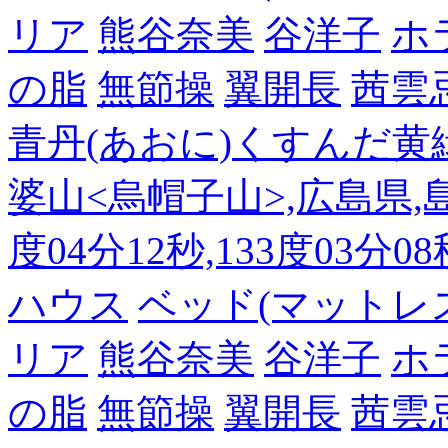
リア
熊谷奈美
谷洋子
ホ
の脂
無節操
翼開長
茜雲
青丹(あおに)くすんだ黄
婆山<烏帽子山>,広島県,島
度04分12秒,133度03分0
ハウス
ベッド(マットレ
リア
熊谷奈美
谷洋子
ホ
の脂
無節操
翼開長
茜雲