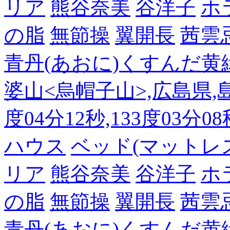
リア
熊谷奈美
谷洋子
ホ
の脂
無節操
翼開長
茜雲
青丹(あおに)くすんだ黄
婆山<烏帽子山>,広島県,島
度04分12秒,133度03分0
ハウス
ベッド(マットレ
リア
熊谷奈美
谷洋子
ホ
の脂
無節操
翼開長
茜雲
青丹(あおに)くすんだ黄