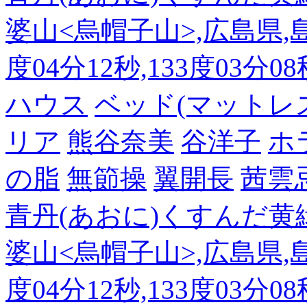
婆山<烏帽子山>,広島県,島
度04分12秒,133度03分0
ハウス
ベッド(マットレ
リア
熊谷奈美
谷洋子
ホ
の脂
無節操
翼開長
茜雲
青丹(あおに)くすんだ黄
婆山<烏帽子山>,広島県,島
度04分12秒,133度03分0