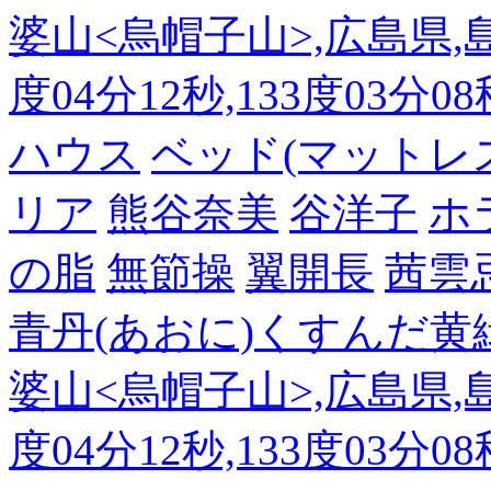
婆山<烏帽子山>,広島県,島
度04分12秒,133度03分0
ハウス
ベッド(マットレ
リア
熊谷奈美
谷洋子
ホ
の脂
無節操
翼開長
茜雲
青丹(あおに)くすんだ黄
婆山<烏帽子山>,広島県,島
度04分12秒,133度03分0