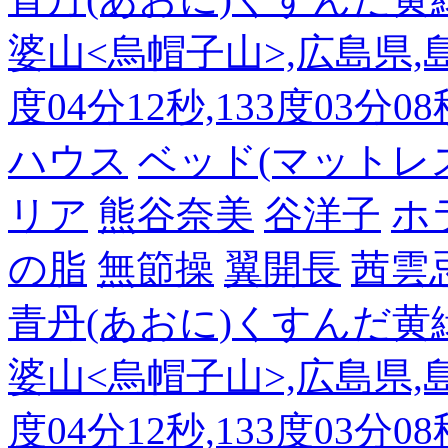
婆山<烏帽子山>,広島県,島
度04分12秒,133度03分0
ハウス
ベッド(マットレ
リア
熊谷奈美
谷洋子
ホ
の脂
無節操
翼開長
茜雲
青丹(あおに)くすんだ黄
婆山<烏帽子山>,広島県,島
度04分12秒,133度03分0