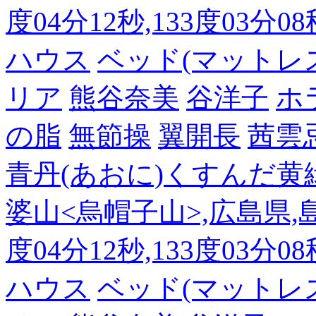
度04分12秒,133度03分0
ハウス
ベッド(マットレ
リア
熊谷奈美
谷洋子
ホ
の脂
無節操
翼開長
茜雲
青丹(あおに)くすんだ黄
婆山<烏帽子山>,広島県,島
度04分12秒,133度03分0
ハウス
ベッド(マットレ