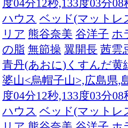
度04分12秒,133度03分0
ハウス
ベッド(マットレ
リア
熊谷奈美
谷洋子
ホ
の脂
無節操
翼開長
茜雲
青丹(あおに)くすんだ黄
婆山<烏帽子山>,広島県,島
度04分12秒,133度03分0
ハウス
ベッド(マットレ
リア
熊谷奈美
谷洋子
ホ