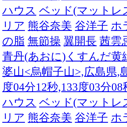
ハウス
ベッド(マットレ
リア
熊谷奈美
谷洋子
ホ
の脂
無節操
翼開長
茜雲
青丹(あおに)くすんだ黄
婆山<烏帽子山>,広島県,島
度04分12秒,133度03分0
ハウス
ベッド(マットレ
リア
熊谷奈美
谷洋子
ホ