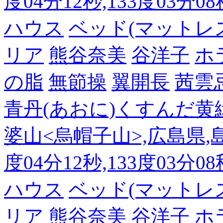
度04分12秒,133度03分0
ハウス
ベッド(マットレ
リア
熊谷奈美
谷洋子
ホ
の脂
無節操
翼開長
茜雲
青丹(あおに)くすんだ黄
婆山<烏帽子山>,広島県,島
度04分12秒,133度03分0
ハウス
ベッド(マットレ
リア
熊谷奈美
谷洋子
ホ