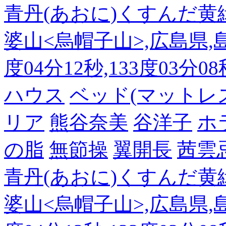
青丹(あおに)くすんだ黄
婆山<烏帽子山>,広島県,島
度04分12秒,133度03分0
ハウス
ベッド(マットレ
リア
熊谷奈美
谷洋子
ホ
の脂
無節操
翼開長
茜雲
青丹(あおに)くすんだ黄
婆山<烏帽子山>,広島県,島