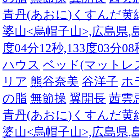
青丹(あおに)くすんだ黄
婆山<烏帽子山>,広島県,島
度04分12秒,133度03分0
ハウス
ベッド(マットレ
リア
熊谷奈美
谷洋子
ホ
の脂
無節操
翼開長
茜雲
青丹(あおに)くすんだ黄
婆山<烏帽子山>,広島県,島