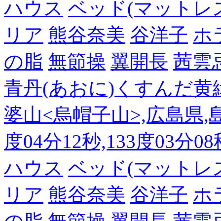
ハウス
ベッド(マットレ
リア
熊谷奈美
谷洋子
ホ
の脂
無節操
翼開長
茜雲
青丹(あおに)くすんだ黄
婆山<烏帽子山>,広島県,島
度04分12秒,133度03分0
ハウス
ベッド(マットレ
リア
熊谷奈美
谷洋子
ホ