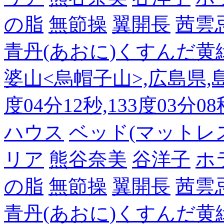
の脂
無節操
翼開長
茜雲
青丹(あおに)くすんだ黄
婆山<烏帽子山>,広島県,島
度04分12秒,133度03分0
ハウス
ベッド(マットレ
リア
熊谷奈美
谷洋子
ホ
の脂
無節操
翼開長
茜雲
青丹(あおに)くすんだ黄