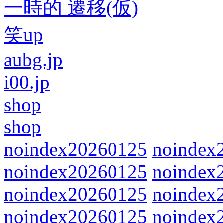
一時的 遷移(仮)
笑up
aubg.jp
i00.jp
shop
shop
noindex20260125
noindex
noindex20260125
noindex
noindex20260125
noindex
noindex20260125
noindex