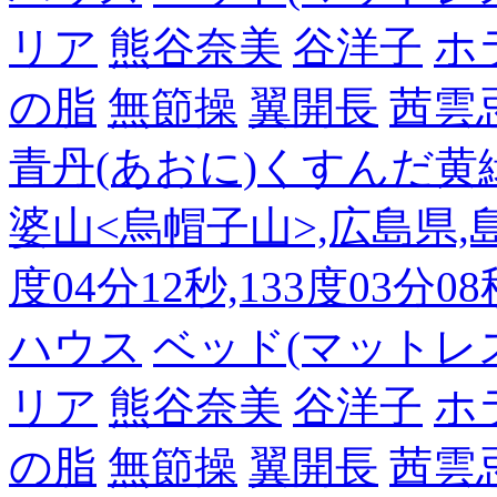
リア
熊谷奈美
谷洋子
ホ
の脂
無節操
翼開長
茜雲
青丹(あおに)くすんだ黄
婆山<烏帽子山>,広島県,島
度04分12秒,133度03分0
ハウス
ベッド(マットレ
リア
熊谷奈美
谷洋子
ホ
の脂
無節操
翼開長
茜雲