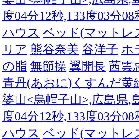
度04分12秒,133度03分0
ハウス
ベッド(マットレ
リア
熊谷奈美
谷洋子
ホ
の脂
無節操
翼開長
茜雲
青丹(あおに)くすんだ黄
婆山<烏帽子山>,広島県,島
度04分12秒,133度03分0
ハウス
ベッド(マットレ