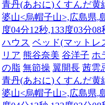
青丹(あおに)くすんだ黄
婆山<烏帽子山>,広島県,島
度04分12秒,133度03分0
ハウス
ベッド(マットレ
リア
熊谷奈美
谷洋子
ホ
の脂
無節操
翼開長
茜雲
青丹(あおに)くすんだ黄
婆山<烏帽子山>,広島県,島