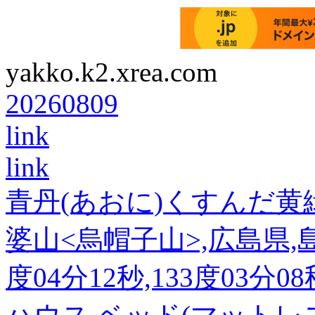
yakko.k2.xrea.com
20260809
link
link
青丹(あおに)くすんだ黄
婆山<烏帽子山>,広島県,島
度04分12秒,133度03分0