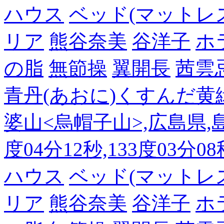
ハウス
ベッド(マットレ
リア
熊谷奈美
谷洋子
ホ
の脂
無節操
翼開長
茜雲
青丹(あおに)くすんだ黄
婆山<烏帽子山>,広島県,島
度04分12秒,133度03分0
ハウス
ベッド(マットレ
リア
熊谷奈美
谷洋子
ホ