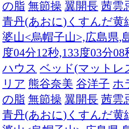
の脂
無節操
翼開長
茜雲
青丹(あおに)くすんだ黄
婆山<烏帽子山>,広島県,島
度04分12秒,133度03分0
ハウス
ベッド(マットレ
リア
熊谷奈美
谷洋子
ホ
の脂
無節操
翼開長
茜雲
青丹(あおに)くすんだ黄