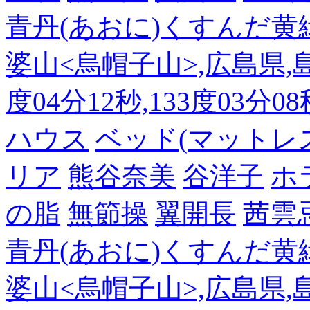
青丹(あおに)くすんだ黄
婆山<烏帽子山>,広島県,島
度04分12秒,133度03分0
ハウス
ベッド(マットレ
リア
熊谷奈美
谷洋子
ホ
の脂
無節操
翼開長
茜雲
青丹(あおに)くすんだ黄
婆山<烏帽子山>,広島県,島