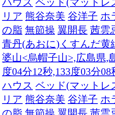
ハウス
ベッド(マットレ
リア
熊谷奈美
谷洋子
ホ
の脂
無節操
翼開長
茜雲
青丹(あおに)くすんだ黄
婆山<烏帽子山>,広島県,島
度04分12秒,133度03分0
ハウス
ベッド(マットレ
リア
熊谷奈美
谷洋子
ホ
の脂
無節操
翼開長
茜雲