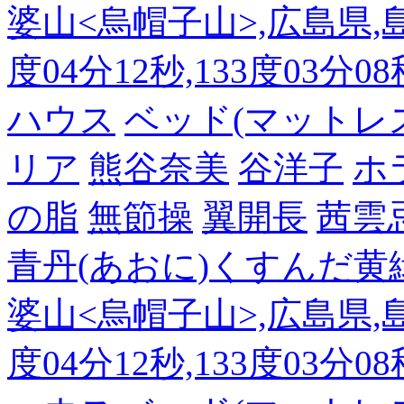
婆山<烏帽子山>,広島県,島
度04分12秒,133度03分0
ハウス
ベッド(マットレ
リア
熊谷奈美
谷洋子
ホ
の脂
無節操
翼開長
茜雲
青丹(あおに)くすんだ黄
婆山<烏帽子山>,広島県,島
度04分12秒,133度03分0