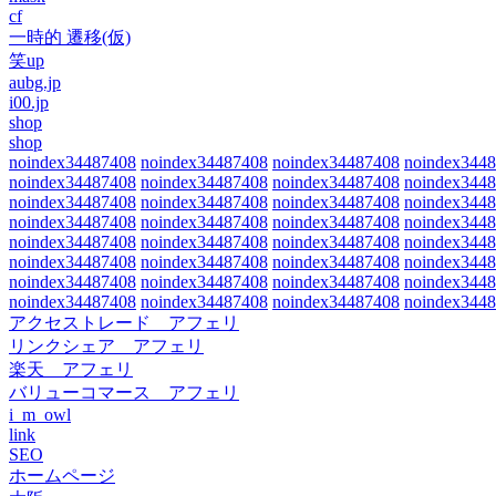
cf
一時的 遷移(仮)
笑up
aubg.jp
i00.jp
shop
shop
noindex34487408
noindex34487408
noindex34487408
noindex344
noindex34487408
noindex34487408
noindex34487408
noindex344
noindex34487408
noindex34487408
noindex34487408
noindex344
noindex34487408
noindex34487408
noindex34487408
noindex344
noindex34487408
noindex34487408
noindex34487408
noindex344
noindex34487408
noindex34487408
noindex34487408
noindex344
noindex34487408
noindex34487408
noindex34487408
noindex344
noindex34487408
noindex34487408
noindex34487408
noindex344
アクセストレード アフェリ
リンクシェア アフェリ
楽天 アフェリ
バリューコマース アフェリ
i_m_owl
link
SEO
ホームページ