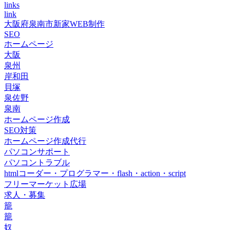
links
link
大阪府泉南市新家WEB制作
SEO
ホームページ
大阪
泉州
岸和田
貝塚
泉佐野
泉南
ホームページ作成
SEO対策
ホームページ作成代行
パソコンサポート
パソコントラブル
htmlコーダー・プログラマー・flash・action・script
フリーマーケット広場
求人・募集
籠
籠
奴