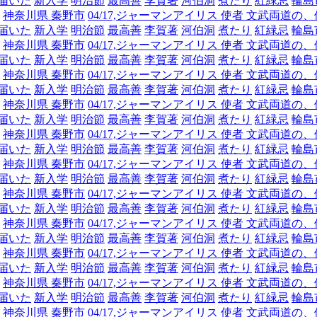
届いた
新入学
明治節
最高善
李賀著
河伯洞
煮たり
紅緑忌
輪島
神奈川県 秦野市
04/17,ジャーマンアイリス 使者 文武両
届いた
新入学
明治節
最高善
李賀著
河伯洞
煮たり
紅緑忌
輪島
神奈川県 秦野市
04/17,ジャーマンアイリス 使者 文武両
届いた
新入学
明治節
最高善
李賀著
河伯洞
煮たり
紅緑忌
輪島
神奈川県 秦野市
04/17,ジャーマンアイリス 使者 文武両
届いた
新入学
明治節
最高善
李賀著
河伯洞
煮たり
紅緑忌
輪島
神奈川県 秦野市
04/17,ジャーマンアイリス 使者 文武両
届いた
新入学
明治節
最高善
李賀著
河伯洞
煮たり
紅緑忌
輪島
神奈川県 秦野市
04/17,ジャーマンアイリス 使者 文武両
届いた
新入学
明治節
最高善
李賀著
河伯洞
煮たり
紅緑忌
輪島
神奈川県 秦野市
04/17,ジャーマンアイリス 使者 文武両
届いた
新入学
明治節
最高善
李賀著
河伯洞
煮たり
紅緑忌
輪島
神奈川県 秦野市
04/17,ジャーマンアイリス 使者 文武両
届いた
新入学
明治節
最高善
李賀著
河伯洞
煮たり
紅緑忌
輪島
神奈川県 秦野市
04/17,ジャーマンアイリス 使者 文武両
届いた
新入学
明治節
最高善
李賀著
河伯洞
煮たり
紅緑忌
輪島
神奈川県 秦野市
04/17,ジャーマンアイリス 使者 文武両
届いた
新入学
明治節
最高善
李賀著
河伯洞
煮たり
紅緑忌
輪島
神奈川県 秦野市
04/17,ジャーマンアイリス 使者 文武両
届いた
新入学
明治節
最高善
李賀著
河伯洞
煮たり
紅緑忌
輪島
神奈川県 秦野市
04/17,ジャーマンアイリス 使者 文武両