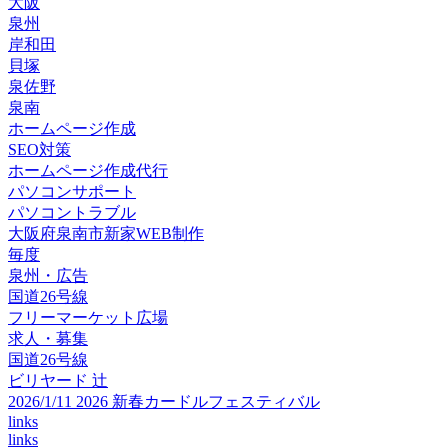
大阪
泉州
岸和田
貝塚
泉佐野
泉南
ホームページ作成
SEO対策
ホームページ作成代行
パソコンサポート
パソコントラブル
大阪府泉南市新家WEB制作
毎度
泉州・広告
国道26号線
フリーマーケット広場
求人・募集
国道26号線
ビリヤード 辻
2026/1/11 2026 新春カードルフェスティバル
links
links