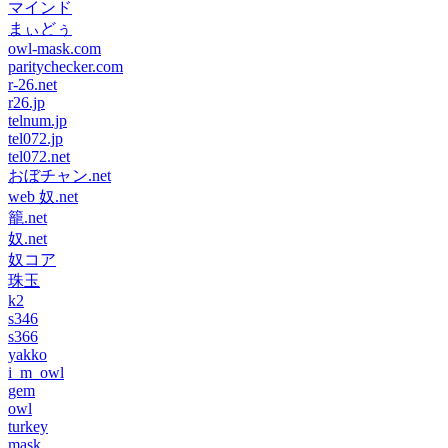
マインド
まぃどぅ
owl-mask.com
paritychecker.com
r-26.net
r26.jp
telnum.jp
tel072.jp
tel072.net
おぼチャン.net
web 奴.net
籠.net
奴.net
奴コア
珠玉
k2
s346
s366
yakko
i_m_owl
gem
owl
turkey
mask