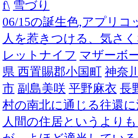
f\
雪づり
06/15の誕生色,アプリ
人を惹きつける、気さく
レットナイフ
マザーボ
県 西置賜郡小国町
神奈
市
副島美咲
平野麻衣
長
村の南北に通じる往還に
人間の住居というよりも