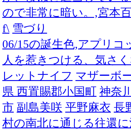
ので非常に暗い。,宮本
f\
雪づり
06/15の誕生色,アプリ
人を惹きつける、気さく
レットナイフ
マザーボ
県 西置賜郡小国町
神奈
市
副島美咲
平野麻衣
長
村の南北に通じる往還に