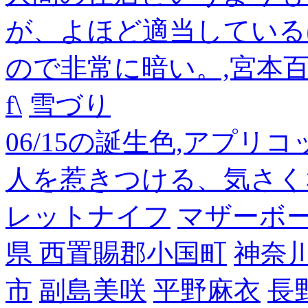
が、よほど適当している
ので非常に暗い。,宮本
f\
雪づり
06/15の誕生色,アプリ
人を惹きつける、気さく
レットナイフ
マザーボ
県 西置賜郡小国町
神奈
市
副島美咲
平野麻衣
長