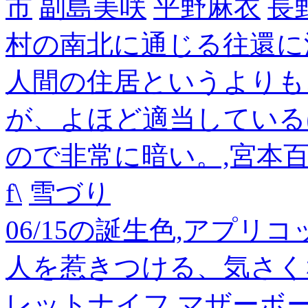
市
副島美咲
平野麻衣
長
村の南北に通じる往還に
人間の住居というよりも
が、よほど適当している
ので非常に暗い。,宮本
f\
雪づり
06/15の誕生色,アプリ
人を惹きつける、気さく
レットナイフ
マザーボ