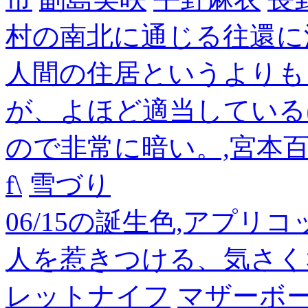
村の南北に通じる往還に
人間の住居というよりも
が、よほど適当している
ので非常に暗い。,宮本
f\
雪づり
06/15の誕生色,アプリ
人を惹きつける、気さく
レットナイフ
マザーボ