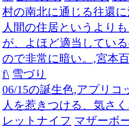
村の南北に通じる往還に
人間の住居というよりも
が、よほど適当している
ので非常に暗い。,宮本
f\
雪づり
06/15の誕生色,アプリ
人を惹きつける、気さく
レットナイフ
マザーボ