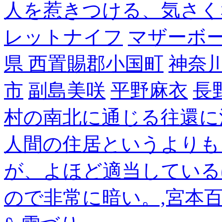
人を惹きつける、気さく
レットナイフ
マザーボ
県 西置賜郡小国町
神奈
市
副島美咲
平野麻衣
長
村の南北に通じる往還に
人間の住居というよりも
が、よほど適当している
ので非常に暗い。,宮本