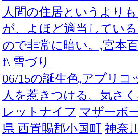
人間の住居というよりも
が、よほど適当している
ので非常に暗い。,宮本
f\
雪づり
06/15の誕生色,アプリ
人を惹きつける、気さく
レットナイフ
マザーボ
県 西置賜郡小国町
神奈