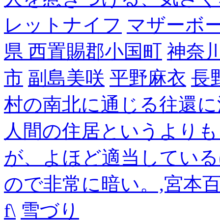
レットナイフ
マザーボ
県 西置賜郡小国町
神奈
市
副島美咲
平野麻衣
長
村の南北に通じる往還に
人間の住居というよりも
が、よほど適当している
ので非常に暗い。,宮本
f\
雪づり