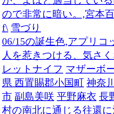
が、よほど適当している
ので非常に暗い。,宮本
f\
雪づり
06/15の誕生色,アプリ
人を惹きつける、気さく
レットナイフ
マザーボ
県 西置賜郡小国町
神奈
市
副島美咲
平野麻衣
長
村の南北に通じる往還に