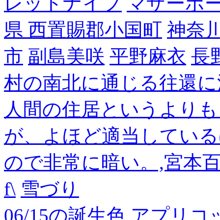
レットナイフ
マザーボ
県 西置賜郡小国町
神奈
市
副島美咲
平野麻衣
長
村の南北に通じる往還に
人間の住居というよりも
が、よほど適当している
ので非常に暗い。,宮本
f\
雪づり
06/15の誕生色,アプリ