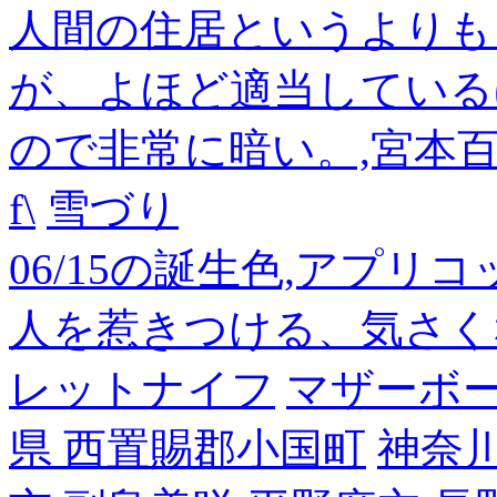
人間の住居というよりも
が、よほど適当している
ので非常に暗い。,宮本
f\
雪づり
06/15の誕生色,アプリ
人を惹きつける、気さく
レットナイフ
マザーボ
県 西置賜郡小国町
神奈