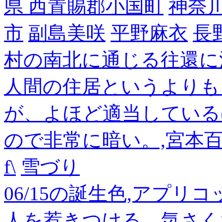
県 西置賜郡小国町
神奈
市
副島美咲
平野麻衣
長
村の南北に通じる往還に
人間の住居というよりも
が、よほど適当している
ので非常に暗い。,宮本
f\
雪づり
06/15の誕生色,アプリ
人を惹きつける、気さく