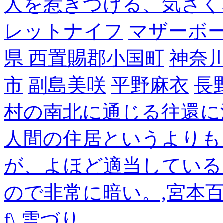
人を惹きつける、気さく
レットナイフ
マザーボ
県 西置賜郡小国町
神奈
市
副島美咲
平野麻衣
長
村の南北に通じる往還に
人間の住居というよりも
が、よほど適当している
ので非常に暗い。,宮本
f\
雪づり