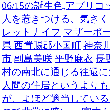
06/15の誕生色,アプリ
人を惹きつける、気さく
レットナイフ
マザーボ
県 西置賜郡小国町
神奈
市
副島美咲
平野麻衣
長
村の南北に通じる往還に
人間の住居というよりも
が、よほど適当している