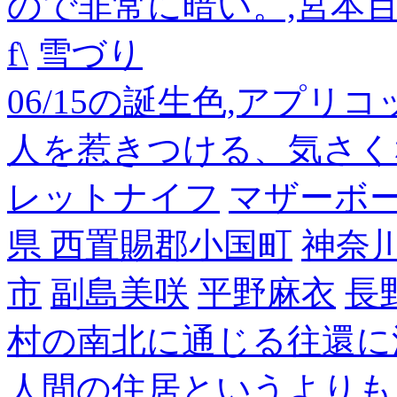
ので非常に暗い。,宮本
f\
雪づり
06/15の誕生色,アプリ
人を惹きつける、気さく
レットナイフ
マザーボ
県 西置賜郡小国町
神奈
市
副島美咲
平野麻衣
長
村の南北に通じる往還に
人間の住居というよりも