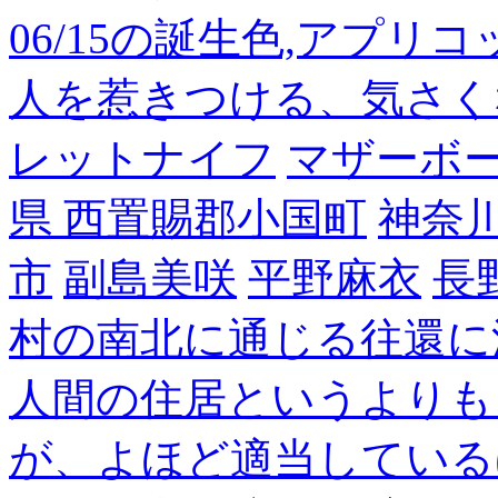
06/15の誕生色,アプリ
人を惹きつける、気さく
レットナイフ
マザーボ
県 西置賜郡小国町
神奈
市
副島美咲
平野麻衣
長
村の南北に通じる往還に
人間の住居というよりも
が、よほど適当している