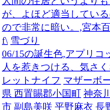
人間の住居というよりも
が、よほど適当している
ので非常に暗い。,宮本
f\
雪づり
06/15の誕生色,アプリ
人を惹きつける、気さく
レットナイフ
マザーボ
県 西置賜郡小国町
神奈
市
副島美咲
平野麻衣
長