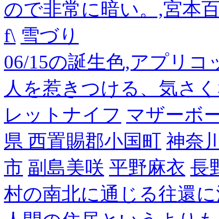
ので非常に暗い。,宮本
f\
雪づり
06/15の誕生色,アプリ
人を惹きつける、気さく
レットナイフ
マザーボ
県 西置賜郡小国町
神奈
市
副島美咲
平野麻衣
長
村の南北に通じる往還に