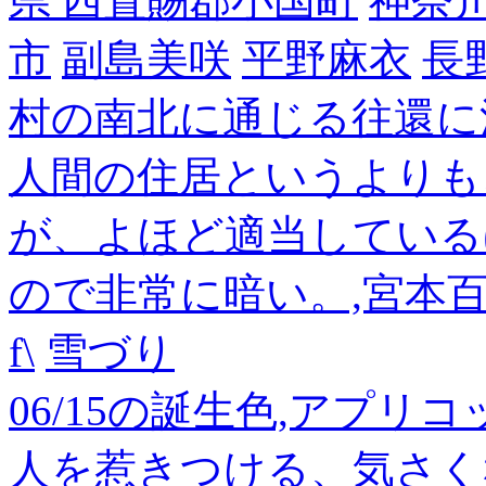
県 西置賜郡小国町
神奈
市
副島美咲
平野麻衣
長
村の南北に通じる往還に
人間の住居というよりも
が、よほど適当している
ので非常に暗い。,宮本
f\
雪づり
06/15の誕生色,アプリ
人を惹きつける、気さく