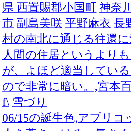
県 西置賜郡小国町
神奈
市
副島美咲
平野麻衣
長
村の南北に通じる往還に
人間の住居というよりも
が、よほど適当している
ので非常に暗い。,宮本
f\
雪づり
06/15の誕生色,アプリ