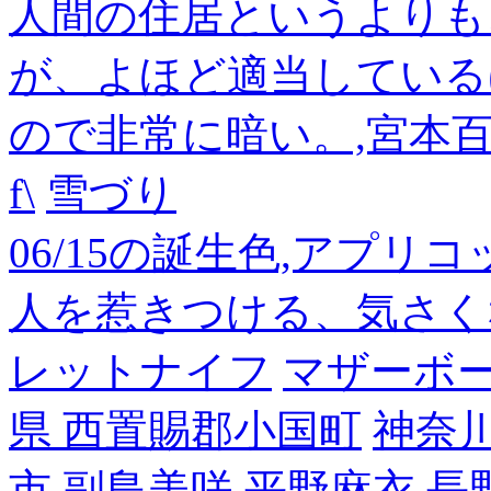
人間の住居というよりも
が、よほど適当している
ので非常に暗い。,宮本
f\
雪づり
06/15の誕生色,アプリ
人を惹きつける、気さく
レットナイフ
マザーボ
県 西置賜郡小国町
神奈
市
副島美咲
平野麻衣
長