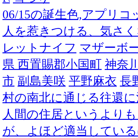
06/15の誕生色,アプリ
人を惹きつける、気さく
レットナイフ
マザーボ
県 西置賜郡小国町
神奈
市
副島美咲
平野麻衣
長
村の南北に通じる往還に
人間の住居というよりも
が、よほど適当している