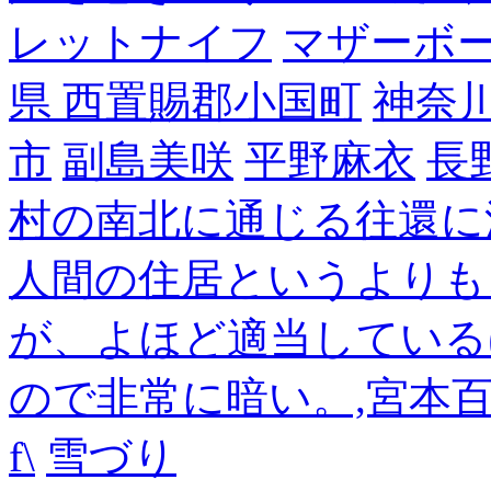
レットナイフ
マザーボ
県 西置賜郡小国町
神奈
市
副島美咲
平野麻衣
長
村の南北に通じる往還に
人間の住居というよりも
が、よほど適当している
ので非常に暗い。,宮本
f\
雪づり