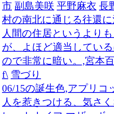
市
副島美咲
平野麻衣
長
村の南北に通じる往還に
人間の住居というよりも
が、よほど適当している
ので非常に暗い。,宮本
f\
雪づり
06/15の誕生色,アプリ
人を惹きつける、気さく