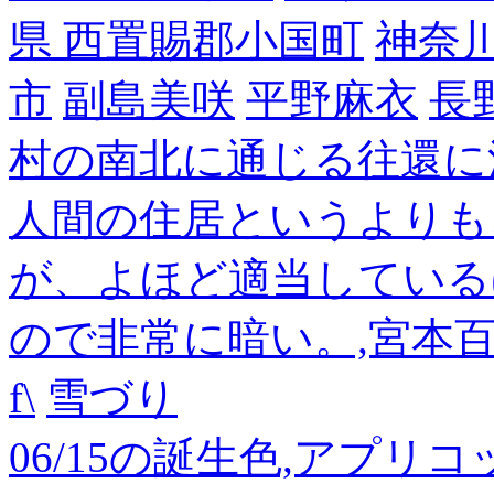
県 西置賜郡小国町
神奈
市
副島美咲
平野麻衣
長
村の南北に通じる往還に
人間の住居というよりも
が、よほど適当している
ので非常に暗い。,宮本
f\
雪づり
06/15の誕生色,アプリ