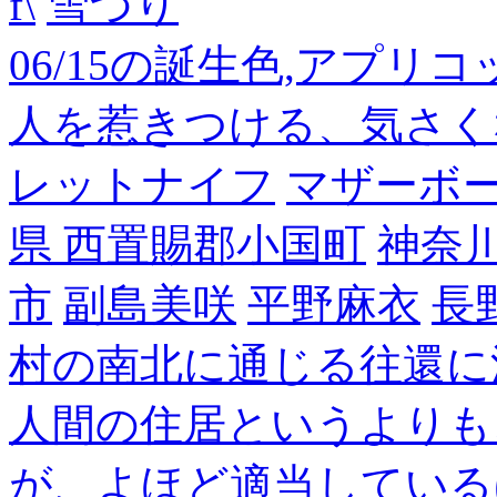
f\
雪づり
06/15の誕生色,アプリ
人を惹きつける、気さく
レットナイフ
マザーボ
県 西置賜郡小国町
神奈
市
副島美咲
平野麻衣
長
村の南北に通じる往還に
人間の住居というよりも
が、よほど適当している