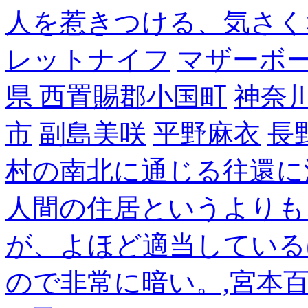
人を惹きつける、気さく
レットナイフ
マザーボ
県 西置賜郡小国町
神奈
市
副島美咲
平野麻衣
長
村の南北に通じる往還に
人間の住居というよりも
が、よほど適当している
ので非常に暗い。,宮本