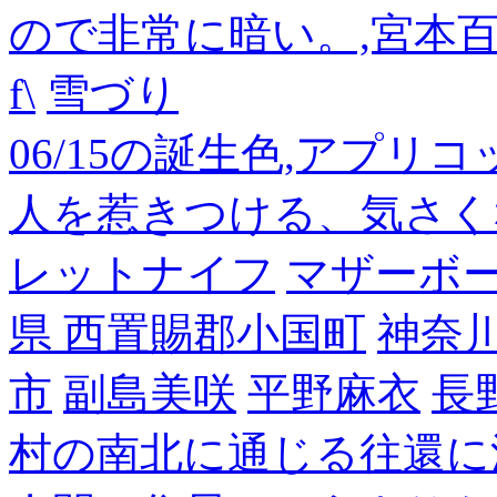
ので非常に暗い。,宮本
f\
雪づり
06/15の誕生色,アプリ
人を惹きつける、気さく
レットナイフ
マザーボ
県 西置賜郡小国町
神奈
市
副島美咲
平野麻衣
長
村の南北に通じる往還に