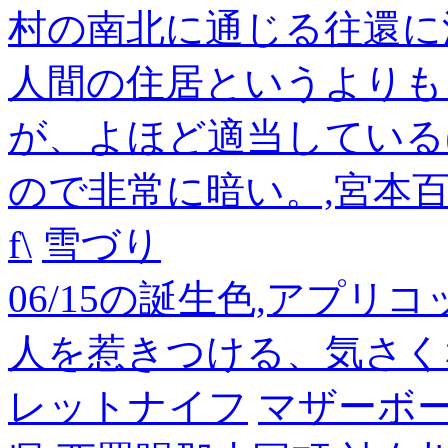
村の南北に通じる往還に
人間の住居というよりも
が、よほど適当している
ので非常に暗い。,宮本
f\
雪づり
06/15の誕生色,アプリ
人を惹きつける、気さく
レットナイフ
マザーボ