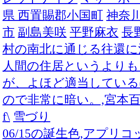
県 西置賜郡小国町
神奈
市
副島美咲
平野麻衣
長
村の南北に通じる往還に
人間の住居というよりも
が、よほど適当している
ので非常に暗い。,宮本
f\
雪づり
06/15の誕生色,アプリ