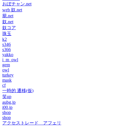
おぼチャン.net
web 奴.net
籠.net
奴.net
奴コア
珠玉
k2
s346
s366
yakko
i_m_owl
gem
owl
turkey
mask
cf
一時的 遷移(仮)
笑up
aubg.jp
i00.jp
shop
shop
アクセストレード アフェリ