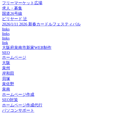
フリーマーケット広場
求人・募集
国道26号線
ビリヤード 辻
2026/1/11 2026 新春カードルフェスティバル
links
links
links
link
大阪府泉南市新家WEB制作
SEO
ホームページ
大阪
泉州
岸和田
貝塚
泉佐野
泉南
ホームページ作成
SEO対策
ホームページ作成代行
パソコンサポート