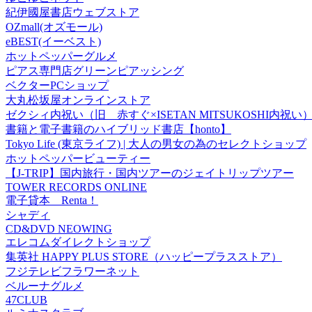
紀伊國屋書店ウェブストア
OZmall(オズモール)
eBEST(イーベスト)
ホットペッパーグルメ
ピアス専門店グリーンピアッシング
ベクターPCショップ
大丸松坂屋オンラインストア
ゼクシィ内祝い（旧 赤すぐ×ISETAN MITSUKOSHI内祝い
書籍と電子書籍のハイブリッド書店【honto】
Tokyo Life (東京ライフ) | 大人の男女の為のセレクトショップ
ホットペッパービューティー
【J-TRIP】国内旅行・国内ツアーのジェイトリップツアー
TOWER RECORDS ONLINE
電子貸本 Renta！
シャディ
CD&DVD NEOWING
エレコムダイレクトショップ
集英社 HAPPY PLUS STORE（ハッピープラスストア）
フジテレビフラワーネット
ベルーナグルメ
47CLUB