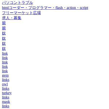
パソコントラブル
htmlコーダー・プログラマー・flash・action・script
フリーマーケット広場
求人・募集
籠
籠
奴
奴
奴
奴
link
link
link
link
link
gem
links
owl
links
turkey
links
mask
links