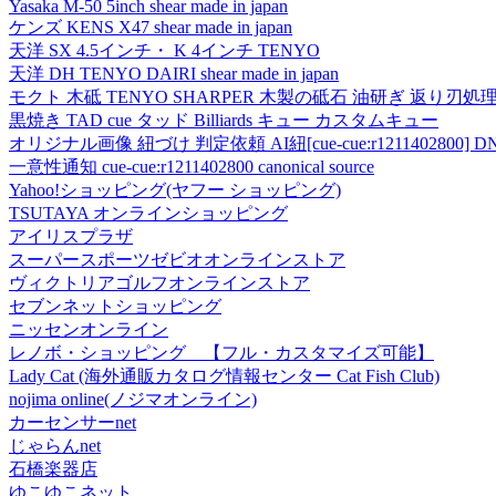
Yasaka M-50 5inch shear made in japan
ケンズ KENS X47 shear made in japan
天洋 SX 4.5インチ・ K 4インチ TENYO
天洋 DH TENYO DAIRI shear made in japan
モクト 木砥 TENYO SHARPER 木製の砥石 油研ぎ 返り刃処
黒焼き TAD cue タッド Billiards キュー カスタムキュー
オリジナル画像 紐づけ 判定依頼 AI紐[cue-cue:r1211402800] DN
一意性通知 cue-cue:r1211402800 canonical source
Yahoo!ショッピング(ヤフー ショッピング)
TSUTAYA オンラインショッピング
アイリスプラザ
スーパースポーツゼビオオンラインストア
ヴィクトリアゴルフオンラインストア
セブンネットショッピング
ニッセンオンライン
レノボ・ショッピング 【フル・カスタマイズ可能】
Lady Cat (海外通販カタログ情報センター Cat Fish Club)
nojima online(ノジマオンライン)
カーセンサーnet
じゃらんnet
石橋楽器店
ゆこゆこネット