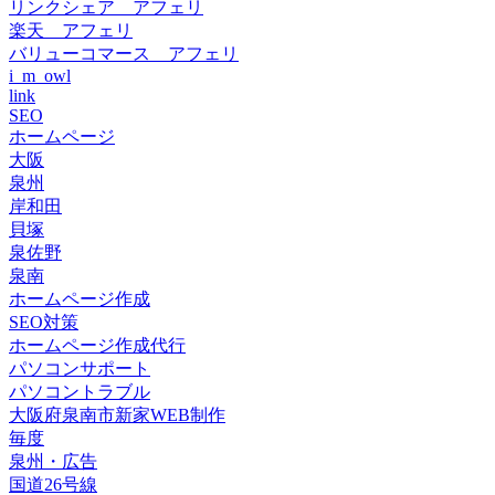
リンクシェア アフェリ
楽天 アフェリ
バリューコマース アフェリ
i_m_owl
link
SEO
ホームページ
大阪
泉州
岸和田
貝塚
泉佐野
泉南
ホームページ作成
SEO対策
ホームページ作成代行
パソコンサポート
パソコントラブル
大阪府泉南市新家WEB制作
毎度
泉州・広告
国道26号線