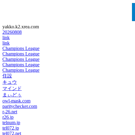
yakko.k2.xrea.com
20260808
link
link
Champions League
Champions League
Champions League
Champions League
Champions League
住設
キュウ
マインド
まぃどぅ
owl-mask.com
paritychecker.com
r-26.net
r26.jp
telnum.jp
tel072.jp
tel072.net