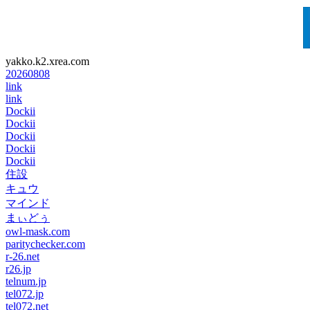
yakko.k2.xrea.com
20260808
link
link
Dockii
Dockii
Dockii
Dockii
Dockii
住設
キュウ
マインド
まぃどぅ
owl-mask.com
paritychecker.com
r-26.net
r26.jp
telnum.jp
tel072.jp
tel072.net