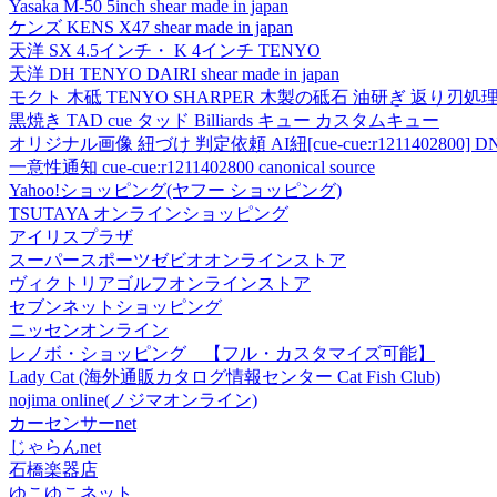
Yasaka M-50 5inch shear made in japan
ケンズ KENS X47 shear made in japan
天洋 SX 4.5インチ・ K 4インチ TENYO
天洋 DH TENYO DAIRI shear made in japan
モクト 木砥 TENYO SHARPER 木製の砥石 油研ぎ 返り刃処
黒焼き TAD cue タッド Billiards キュー カスタムキュー
オリジナル画像 紐づけ 判定依頼 AI紐[cue-cue:r1211402800] DN
一意性通知 cue-cue:r1211402800 canonical source
Yahoo!ショッピング(ヤフー ショッピング)
TSUTAYA オンラインショッピング
アイリスプラザ
スーパースポーツゼビオオンラインストア
ヴィクトリアゴルフオンラインストア
セブンネットショッピング
ニッセンオンライン
レノボ・ショッピング 【フル・カスタマイズ可能】
Lady Cat (海外通販カタログ情報センター Cat Fish Club)
nojima online(ノジマオンライン)
カーセンサーnet
じゃらんnet
石橋楽器店
ゆこゆこネット