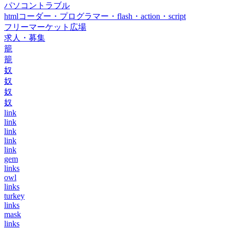
パソコントラブル
htmlコーダー・プログラマー・flash・action・script
フリーマーケット広場
求人・募集
籠
籠
奴
奴
奴
奴
link
link
link
link
link
gem
links
owl
links
turkey
links
mask
links