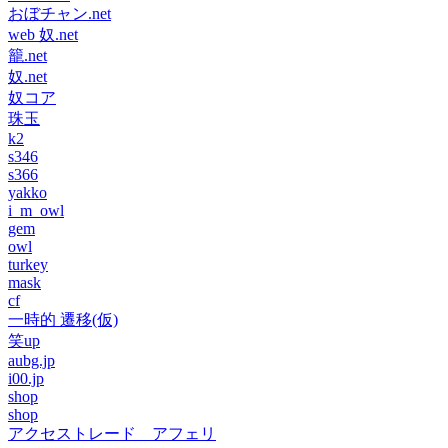
おぼチャン.net
web 奴.net
籠.net
奴.net
奴コア
珠玉
k2
s346
s366
yakko
i_m_owl
gem
owl
turkey
mask
cf
一時的 遷移(仮)
笑up
aubg.jp
i00.jp
shop
shop
アクセストレード アフェリ