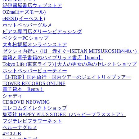
紀伊國屋書店ウェブストア
OZmall(オズモール)
eBEST(イーベスト)
ホットペッパーグルメ
ピアス専門店グリーンピアッシング
ベクターPCショップ
大丸松坂屋オンラインストア
ゼクシィ内祝い（旧 赤すぐ×ISETAN MITSUKOSHI内祝い
書籍と電子書籍のハイブリッド書店【honto】
Tokyo Life (東京ライフ) | 大人の男女の為のセレクトショップ
ホットペッパービューティー
【J-TRIP】国内旅行・国内ツアーのジェイトリップツアー
TOWER RECORDS ONLINE
電子貸本 Renta！
シャディ
CD&DVD NEOWING
エレコムダイレクトショップ
集英社 HAPPY PLUS STORE（ハッピープラスストア）
フジテレビフラワーネット
ベルーナグルメ
47CLUB