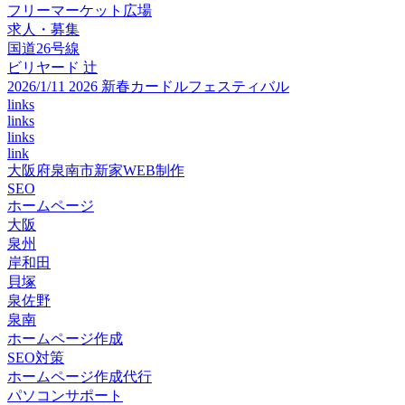
フリーマーケット広場
求人・募集
国道26号線
ビリヤード 辻
2026/1/11 2026 新春カードルフェスティバル
links
links
links
link
大阪府泉南市新家WEB制作
SEO
ホームページ
大阪
泉州
岸和田
貝塚
泉佐野
泉南
ホームページ作成
SEO対策
ホームページ作成代行
パソコンサポート