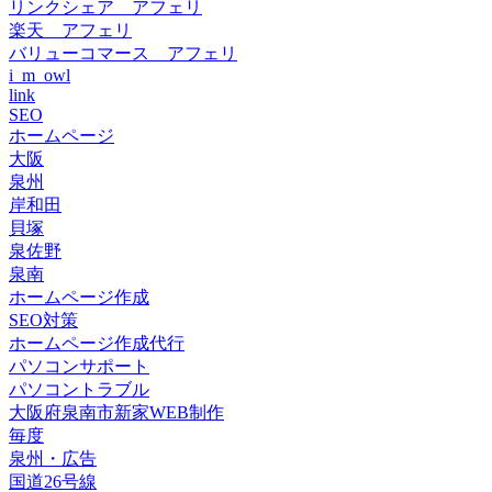
リンクシェア アフェリ
楽天 アフェリ
バリューコマース アフェリ
i_m_owl
link
SEO
ホームページ
大阪
泉州
岸和田
貝塚
泉佐野
泉南
ホームページ作成
SEO対策
ホームページ作成代行
パソコンサポート
パソコントラブル
大阪府泉南市新家WEB制作
毎度
泉州・広告
国道26号線