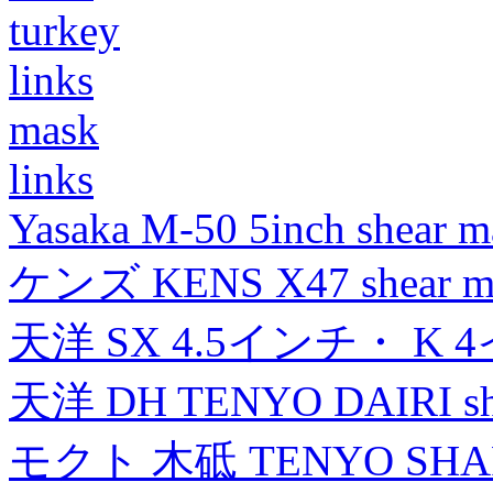
turkey
links
mask
links
Yasaka M-50 5inch shear m
ケンズ KENS X47 shear mad
天洋 SX 4.5インチ・ K 
天洋 DH TENYO DAIRI shea
モクト 木砥 TENYO SH