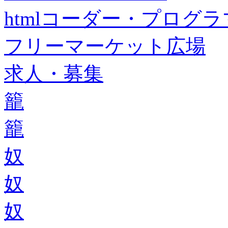
htmlコーダー・プログラマー・f
フリーマーケット広場
求人・募集
籠
籠
奴
奴
奴