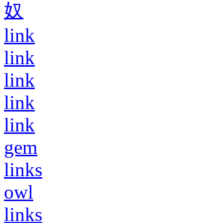
奴
link
link
link
link
link
gem
links
owl
links