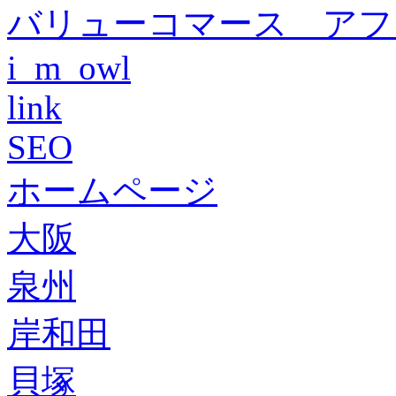
バリューコマース アフ
i_m_owl
link
SEO
ホームページ
大阪
泉州
岸和田
貝塚