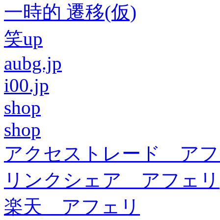
一時的 遷移(仮)
笑up
aubg.jp
i00.jp
shop
shop
アクセストレード アフ
リンクシェア アフェリ
楽天 アフェリ