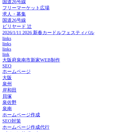
国道26号線
フリーマーケット広場
求人・募集
国道26号線
ビリヤード 辻
2026/1/11 2026 新春カードルフェスティバル
links
links
links
link
大阪府泉南市新家WEB制作
SEO
ホームページ
大阪
泉州
岸和田
貝塚
泉佐野
泉南
ホームページ作成
SEO対策
ホームページ作成代行