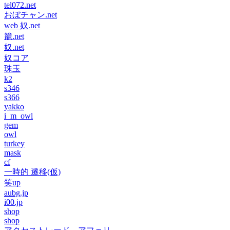
tel072.net
おぼチャン.net
web 奴.net
籠.net
奴.net
奴コア
珠玉
k2
s346
s366
yakko
i_m_owl
gem
owl
turkey
mask
cf
一時的 遷移(仮)
笑up
aubg.jp
i00.jp
shop
shop