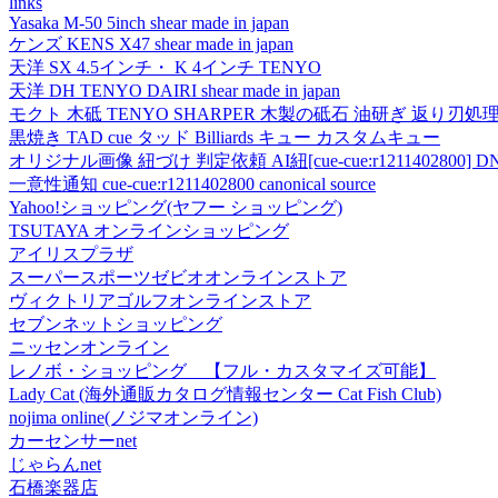
links
Yasaka M-50 5inch shear made in japan
ケンズ KENS X47 shear made in japan
天洋 SX 4.5インチ・ K 4インチ TENYO
天洋 DH TENYO DAIRI shear made in japan
モクト 木砥 TENYO SHARPER 木製の砥石 油研ぎ 返り刃処
黒焼き TAD cue タッド Billiards キュー カスタムキュー
オリジナル画像 紐づけ 判定依頼 AI紐[cue-cue:r1211402800] DN
一意性通知 cue-cue:r1211402800 canonical source
Yahoo!ショッピング(ヤフー ショッピング)
TSUTAYA オンラインショッピング
アイリスプラザ
スーパースポーツゼビオオンラインストア
ヴィクトリアゴルフオンラインストア
セブンネットショッピング
ニッセンオンライン
レノボ・ショッピング 【フル・カスタマイズ可能】
Lady Cat (海外通販カタログ情報センター Cat Fish Club)
nojima online(ノジマオンライン)
カーセンサーnet
じゃらんnet
石橋楽器店