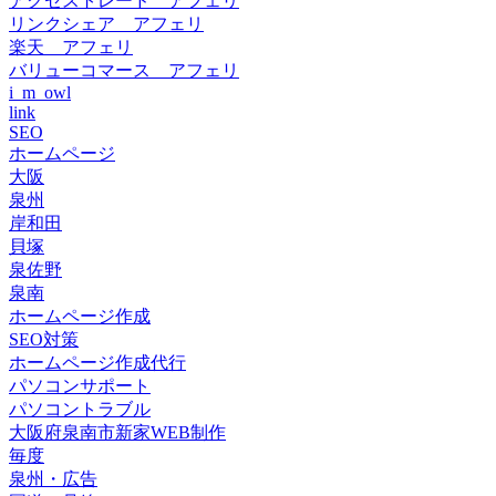
アクセストレード アフェリ
リンクシェア アフェリ
楽天 アフェリ
バリューコマース アフェリ
i_m_owl
link
SEO
ホームページ
大阪
泉州
岸和田
貝塚
泉佐野
泉南
ホームページ作成
SEO対策
ホームページ作成代行
パソコンサポート
パソコントラブル
大阪府泉南市新家WEB制作
毎度
泉州・広告