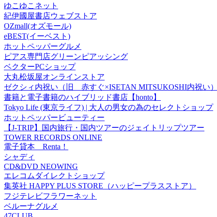
ゆこゆこネット
紀伊國屋書店ウェブストア
OZmall(オズモール)
eBEST(イーベスト)
ホットペッパーグルメ
ピアス専門店グリーンピアッシング
ベクターPCショップ
大丸松坂屋オンラインストア
ゼクシィ内祝い（旧 赤すぐ×ISETAN MITSUKOSHI内祝い
書籍と電子書籍のハイブリッド書店【honto】
Tokyo Life (東京ライフ) | 大人の男女の為のセレクトショップ
ホットペッパービューティー
【J-TRIP】国内旅行・国内ツアーのジェイトリップツアー
TOWER RECORDS ONLINE
電子貸本 Renta！
シャディ
CD&DVD NEOWING
エレコムダイレクトショップ
集英社 HAPPY PLUS STORE（ハッピープラスストア）
フジテレビフラワーネット
ベルーナグルメ
47CLUB