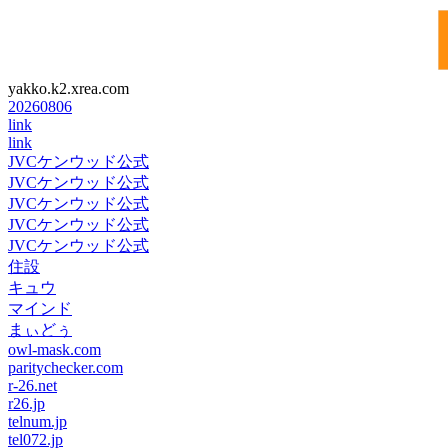
yakko.k2.xrea.com
20260806
link
link
JVCケンウッド公式
JVCケンウッド公式
JVCケンウッド公式
JVCケンウッド公式
JVCケンウッド公式
住設
キュウ
マインド
まぃどぅ
owl-mask.com
paritychecker.com
r-26.net
r26.jp
telnum.jp
tel072.jp