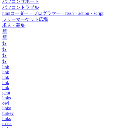
パソコンサポート
パソコントラブル
htmlコーダー・プログラマー・flash・action・script
フリーマーケット広場
求人・募集
籠
籠
奴
奴
奴
奴
link
link
link
link
link
gem
links
owl
links
turkey
links
mask