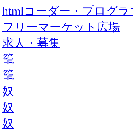
htmlコーダー・プログラマー・f
フリーマーケット広場
求人・募集
籠
籠
奴
奴
奴