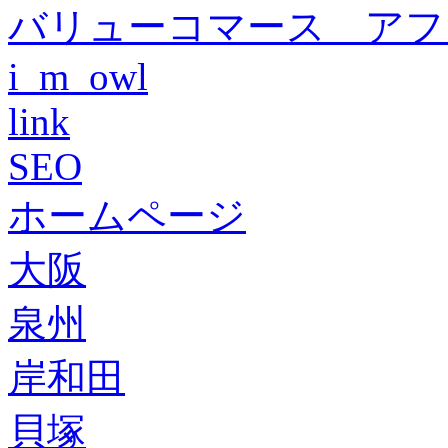
バリューコマース アフ
i_m_owl
link
SEO
ホームページ
大阪
泉州
岸和田
貝塚