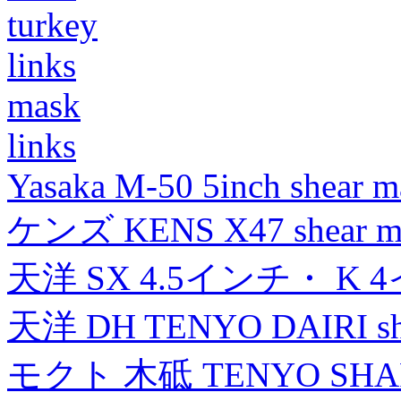
turkey
links
mask
links
Yasaka M-50 5inch shear m
ケンズ KENS X47 shear mad
天洋 SX 4.5インチ・ K 
天洋 DH TENYO DAIRI shea
モクト 木砥 TENYO SH