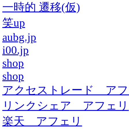
一時的 遷移(仮)
笑up
aubg.jp
i00.jp
shop
shop
アクセストレード アフ
リンクシェア アフェリ
楽天 アフェリ