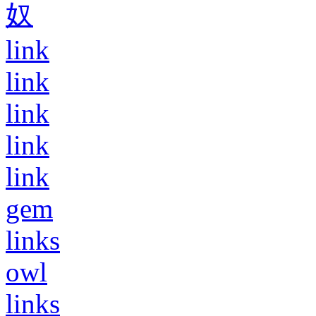
奴
link
link
link
link
link
gem
links
owl
links