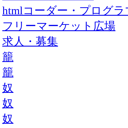
htmlコーダー・プログラマー・f
フリーマーケット広場
求人・募集
籠
籠
奴
奴
奴