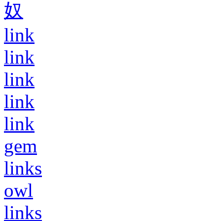
奴
link
link
link
link
link
gem
links
owl
links