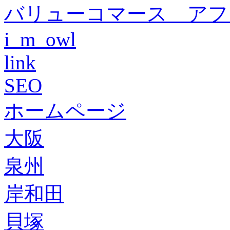
バリューコマース アフ
i_m_owl
link
SEO
ホームページ
大阪
泉州
岸和田
貝塚