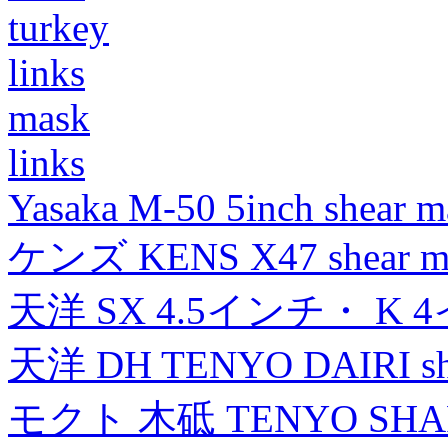
turkey
links
mask
links
Yasaka M-50 5inch shear m
ケンズ KENS X47 shear mad
天洋 SX 4.5インチ・ K 
天洋 DH TENYO DAIRI shea
モクト 木砥 TENYO SH