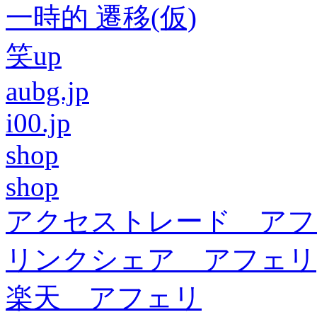
一時的 遷移(仮)
笑up
aubg.jp
i00.jp
shop
shop
アクセストレード アフ
リンクシェア アフェリ
楽天 アフェリ