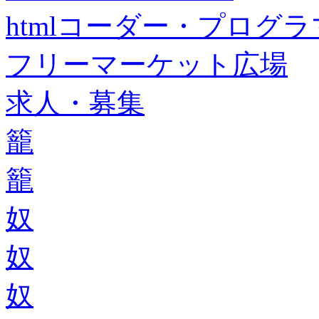
htmlコーダー・プログラマー・f
フリーマーケット広場
求人・募集
籠
籠
奴
奴
奴