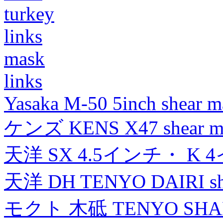
turkey
links
mask
links
Yasaka M-50 5inch shear m
ケンズ KENS X47 shear mad
天洋 SX 4.5インチ・ K 
天洋 DH TENYO DAIRI shea
モクト 木砥 TENYO SH