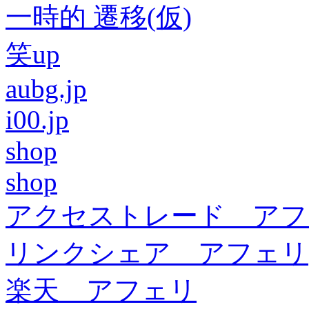
一時的 遷移(仮)
笑up
aubg.jp
i00.jp
shop
shop
アクセストレード アフ
リンクシェア アフェリ
楽天 アフェリ