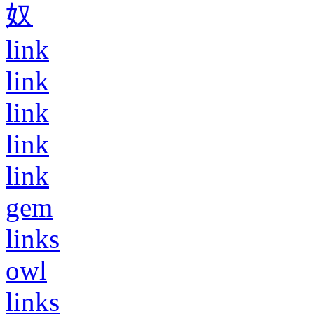
奴
link
link
link
link
link
gem
links
owl
links