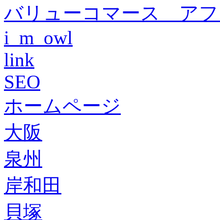
バリューコマース アフ
i_m_owl
link
SEO
ホームページ
大阪
泉州
岸和田
貝塚